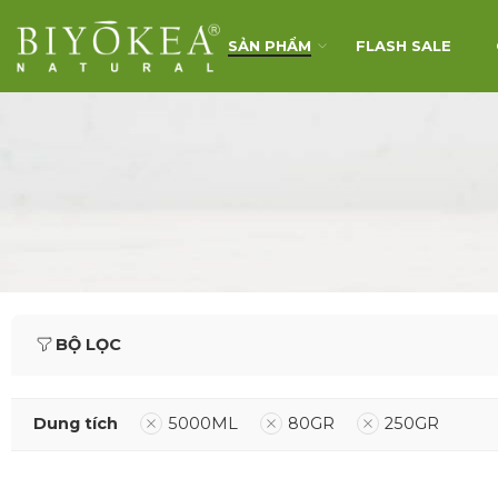
SẢN PHẨM
FLASH SALE
BỘ LỌC
Dung tích
5000ML
80GR
250GR