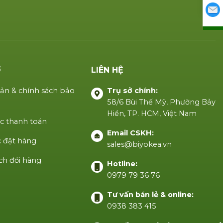
Ợ
LIÊN HỆ
ản & chính sách bảo
Trụ sở chính:
58/6 Bùi Thế Mỹ, Phường Bảy
Hiền, TP. HCM, Việt Nam
c thanh toán
Email CSKH:
 đặt hàng
sales@biyokea.vn
ch đổi hàng
Hotline:
0979 79 36 76
Tư vấn bán lẻ & online:
0938 383 415