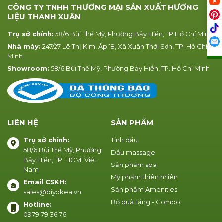
CÔNG TY TNHH THƯƠNG MẠI SẢN XUẤT HƯƠNG
LIỆU THANH XUÂN
Trụ sở chính:
58/6 Bùi Thế Mỹ, Phường Bảy Hiền, TP Hồ Chí Minh
Nhà máy:
247/27 Lê Thị Kim, Ấp 18, Xã Xuân Thới Sơn, TP. Hồ Chí
Minh
Showroom:
58/6 Bùi Thế Mỹ, Phường Bảy Hiền, TP. Hồ Chí Minh
LIÊN HỆ
SẢN PHẨM
Trụ sở chính:
Tinh dầu
58/6 Bùi Thế Mỹ, Phường
Dầu massage
Bảy Hiền, TP. HCM, Việt
Sản phẩm spa
Nam
Mỹ phẩm thiên nhiên
Email CSKH:
Sản phẩm Amenities
sales@biyokea.vn
Bộ quà tặng - Combo
Hotline:
0979 79 36 76