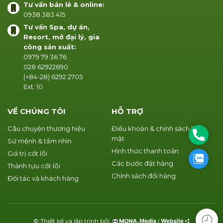
Tư vấn bán lẻ & online:
0938 383 415
Tư vấn Spa, dự án,
Resort, mở đại lý, gia
công sản xuất:
0979 79 36 76
028 62922690
(+84-28) 6292 2705
Ext: 10
VỀ CHÚNG TÔI
HỖ TRỢ
Câu chuyện thương hiệu
Điều khoản & chính sách bảo
Phone
mật
Sứ mệnh & tầm nhìn
Hình thức thanh toán
Giá trị cốt lõi
Zalo
Các bước đặt hàng
Thành tựu cốt lõi
Chính sách đổi hàng
Đối tác và khách hàng
© Thiết kế và lập trình bởi