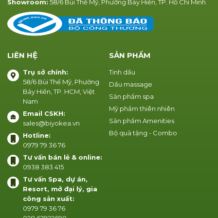
Showroom:
58/6 Bùi Thế Mỹ, Phường Bảy Hiền, TP. Hồ Chí Minh
LIÊN HỆ
SẢN PHẨM
Trụ sở chính:
Tinh dầu
58/6 Bùi Thế Mỹ, Phường
Dầu massage
Bảy Hiền, TP. HCM, Việt
Sản phẩm spa
Nam
Mỹ phẩm thiên nhiên
Email CSKH:
Sản phẩm Amenities
sales@biyokea.vn
Bộ quà tặng - Combo
Hotline:
0979 79 36 76
Tư vấn bán lẻ & online:
0938 383 415
Tư vấn Spa, dự án,
Resort, mở đại lý, gia
công sản xuất:
0979 79 36 76