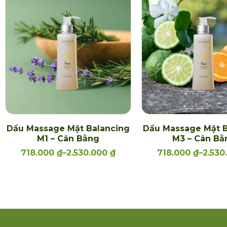
Dầu Massage Mặt Balancing
Dầu Massage Mặt B
M1 – Cân Bằng
M3 – Cân Bằ
718.000
₫
–
2.530.000
₫
718.000
₫
–
2.530