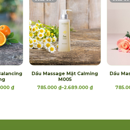
alancing
Dầu Massage Mặt Calming
Dầu Mas
ng
M005
.000
₫
785.000
₫
–
2.689.000
₫
785.