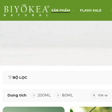
SẢN PHẨM
FLASH SALE
BỘ LỌC
Dung tích
200ML
80ML
Đặt lại