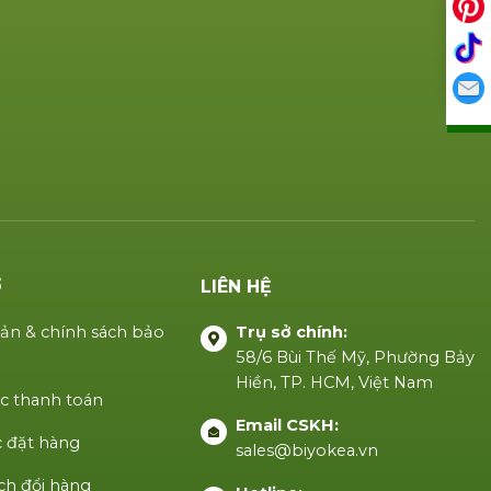
Ợ
LIÊN HỆ
ản & chính sách bảo
Trụ sở chính:
58/6 Bùi Thế Mỹ, Phường Bảy
Hiền, TP. HCM, Việt Nam
c thanh toán
Email CSKH:
 đặt hàng
sales@biyokea.vn
ch đổi hàng