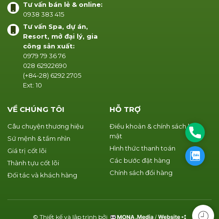
Tư vấn bán lẻ & online:
0938 383 415
Tư vấn Spa, dự án,
Resort, mở đại lý, gia
công sản xuất:
0979 79 36 76
028 62922690
(+84-28) 6292 2705
Ext: 10
VỀ CHÚNG TÔI
HỖ TRỢ
Câu chuyện thương hiệu
Điều khoản & chính sách bảo
Phone
mật
Sứ mệnh & tầm nhìn
Hình thức thanh toán
Giá trị cốt lõi
Zalo
Các bước đặt hàng
Thành tựu cốt lõi
Chính sách đổi hàng
Đối tác và khách hàng
© Thiết kế và lập trình bởi