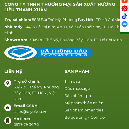
CÔNG TY TNHH THƯƠNG MẠI SẢN XUẤT HƯƠNG
LIỆU THANH XUÂN
Trụ sở chính:
58/6 Bùi Thế Mỹ, Phường Bảy Hiền, TP Hồ Chí Minh
Nhà máy:
247/27 Lê Thị Kim, Ấp 18, Xã Xuân Thới Sơn, TP. Hồ Chí
Minh
Showroom:
58/6 Bùi Thế Mỹ, Phường Bảy Hiền, TP. Hồ Chí Minh
LIÊN HỆ
SẢN PHẨM
Trụ sở chính:
Tinh dầu
58/6 Bùi Thế Mỹ, Phường
Dầu massage
Bảy Hiền, TP. HCM, Việt
Sản phẩm spa
Nam
Mỹ phẩm thiên nhiên
Email CSKH:
Sản phẩm Amenities
sales@biyokea.vn
Bộ quà tặng - Combo
Hotline:
0979 79 36 76