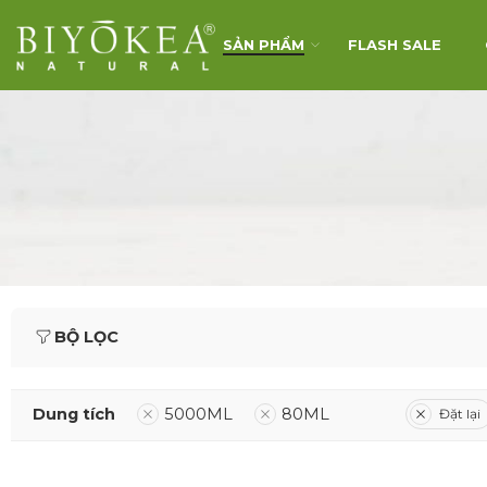
SẢN PHẨM
FLASH SALE
BỘ LỌC
Dung tích
5000ML
80ML
Đặt lại