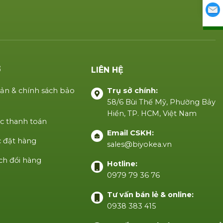
Ợ
LIÊN HỆ
ản & chính sách bảo
Trụ sở chính:
58/6 Bùi Thế Mỹ, Phường Bảy
Hiền, TP. HCM, Việt Nam
c thanh toán
Email CSKH:
 đặt hàng
sales@biyokea.vn
ch đổi hàng
Hotline:
0979 79 36 76
Tư vấn bán lẻ & online:
0938 383 415