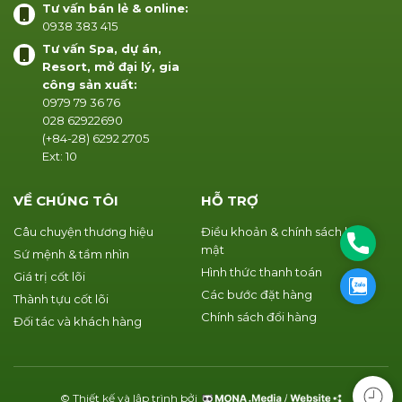
Tư vấn bán lẻ & online:
0938 383 415
Tư vấn Spa, dự án,
Resort, mở đại lý, gia
công sản xuất:
0979 79 36 76
028 62922690
(+84-28) 6292 2705
Ext: 10
VỀ CHÚNG TÔI
HỖ TRỢ
Câu chuyện thương hiệu
Điều khoản & chính sách bảo
Phone
mật
Sứ mệnh & tầm nhìn
Hình thức thanh toán
Giá trị cốt lõi
Zalo
Các bước đặt hàng
Thành tựu cốt lõi
Chính sách đổi hàng
Đối tác và khách hàng
© Thiết kế và lập trình bởi