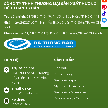
CÔNG TY TNHH THƯƠNG MẠI SẢN XUẤT HƯƠNG
LIỆU THANH XUÂN
Trụ sở chính:
58/6 Bùi Thế Mỹ, Phường Bảy Hiền, TP Hồ Chí Minh
Nhà máy:
247/27 Lê Thị Kim, Ấp 18, Xã Xuân Thới Sơn, TP. Hồ Chí
Minh
Showroom:
58/6 Bùi Thế Mỹ, Phường Bảy Hiền, TP. Hồ Chí Minh
LIÊN HỆ
SẢN PHẨM
Trụ sở chính:
Tinh dầu
58/6 Bùi Thế Mỹ, Phường
Dầu massage
Bảy Hiền, TP. HCM, Việt
Sản phẩm spa
Nam
Mỹ phẩm thiên nhiên
Email CSKH:
Sản phẩm Amenities
sales@biyokea.vn
Bộ quà tặng - Combo
Hotline:
0979 79 36 76