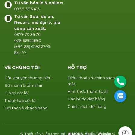
Tư vấn bán lẻ & online:
0938 383 415
Tư vấn Spa, dự án,
Resort, mở đại lý, gia
công sản xuất:
0979 79 36 76
028 62922690
(+84-28) 6292 2705
Ext: 10
VỀ CHÚNG TÔI
HỖ TRỢ
Câu chuyện thương hiệu
Điều khoản & chính sách bảo
Phone
mật
Sứ mệnh & tầm nhìn
Hình thức thanh toán
Giá trị cốt lõi
Zalo
Các bước đặt hàng
Thành tựu cốt lõi
Chính sách đổi hàng
Đối tác và khách hàng
© Thiết kế và lập trình bởi