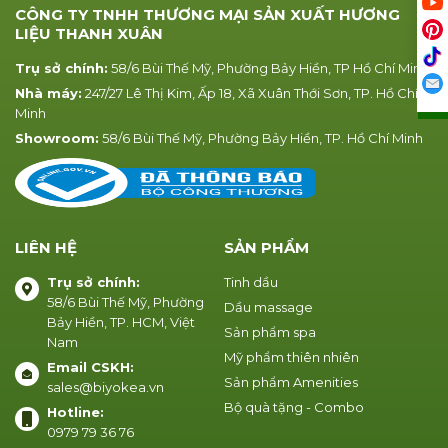
CÔNG TY TNHH THƯƠNG MẠI SẢN XUẤT HƯƠNG
LIỆU THANH XUÂN
Trụ sở chính:
58/6 Bùi Thế Mỹ, Phường Bảy Hiền, TP Hồ Chí Minh
Nhà máy:
247/27 Lê Thị Kim, Ấp 18, Xã Xuân Thới Sơn, TP. Hồ Chí
Minh
Showroom:
58/6 Bùi Thế Mỹ, Phường Bảy Hiền, TP. Hồ Chí Minh
LIÊN HỆ
SẢN PHẨM
Trụ sở chính:
Tinh dầu
58/6 Bùi Thế Mỹ, Phường
Dầu massage
Bảy Hiền, TP. HCM, Việt
Sản phẩm spa
Nam
Mỹ phẩm thiên nhiên
Email CSKH:
Sản phẩm Amenities
sales@biyokea.vn
Bộ quà tặng - Combo
Hotline:
0979 79 36 76