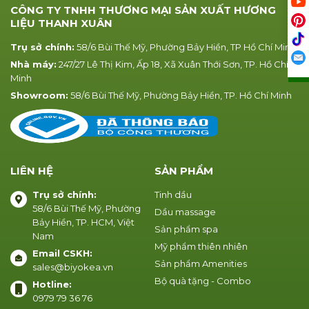
CÔNG TY TNHH THƯƠNG MẠI SẢN XUẤT HƯƠNG
LIỆU THANH XUÂN
Trụ sở chính:
58/6 Bùi Thế Mỹ, Phường Bảy Hiền, TP Hồ Chí Minh
Nhà máy:
247/27 Lê Thị Kim, Ấp 18, Xã Xuân Thới Sơn, TP. Hồ Chí
Minh
Showroom:
58/6 Bùi Thế Mỹ, Phường Bảy Hiền, TP. Hồ Chí Minh
LIÊN HỆ
SẢN PHẨM
Trụ sở chính:
Tinh dầu
58/6 Bùi Thế Mỹ, Phường
Dầu massage
Bảy Hiền, TP. HCM, Việt
Sản phẩm spa
Nam
Mỹ phẩm thiên nhiên
Email CSKH:
Sản phẩm Amenities
sales@biyokea.vn
Bộ quà tặng - Combo
Hotline:
0979 79 36 76