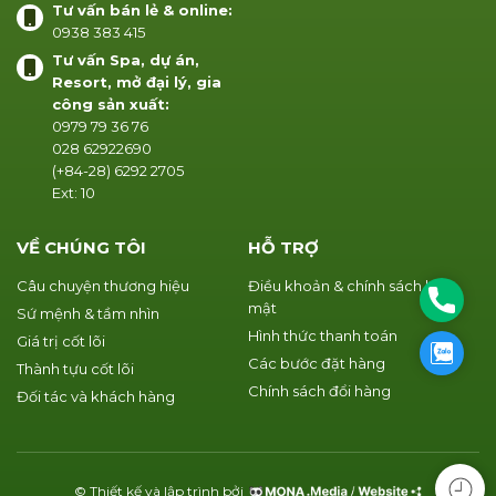
Tư vấn bán lẻ & online:
0938 383 415
Tư vấn Spa, dự án,
Resort, mở đại lý, gia
công sản xuất:
0979 79 36 76
028 62922690
(+84-28) 6292 2705
Ext: 10
VỀ CHÚNG TÔI
HỖ TRỢ
Câu chuyện thương hiệu
Điều khoản & chính sách bảo
Phone
mật
Sứ mệnh & tầm nhìn
Hình thức thanh toán
Giá trị cốt lõi
Zalo
Các bước đặt hàng
Thành tựu cốt lõi
Chính sách đổi hàng
Đối tác và khách hàng
© Thiết kế và lập trình bởi