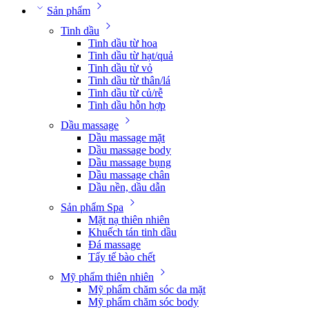
Sản phẩm
Tinh dầu
Tinh dầu từ hoa
Tinh dầu từ hạt/quả
Tinh dầu từ vỏ
Tinh dầu từ thân/lá
Tinh dầu từ củ/rễ
Tinh dầu hỗn hợp
Dầu massage
Dầu massage mặt
Dầu massage body
Dầu massage bụng
Dầu massage chân
Dầu nền, dầu dẫn
Sản phẩm Spa
Mặt nạ thiên nhiên
Khuếch tán tinh dầu
Đá massage
Tẩy tế bào chết
Mỹ phẩm thiên nhiên
Mỹ phẩm chăm sóc da mặt
Mỹ phẩm chăm sóc body