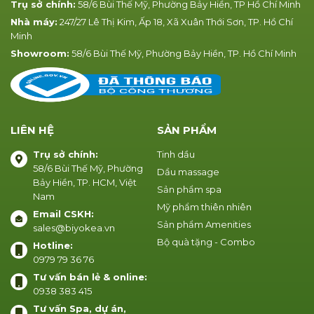
Trụ sở chính:
58/6 Bùi Thế Mỹ, Phường Bảy Hiền, TP Hồ Chí Minh
Nhà máy:
247/27 Lê Thị Kim, Ấp 18, Xã Xuân Thới Sơn, TP. Hồ Chí
Minh
Showroom:
58/6 Bùi Thế Mỹ, Phường Bảy Hiền, TP. Hồ Chí Minh
LIÊN HỆ
SẢN PHẨM
Trụ sở chính:
Tinh dầu
58/6 Bùi Thế Mỹ, Phường
Dầu massage
Bảy Hiền, TP. HCM, Việt
Sản phẩm spa
Nam
Mỹ phẩm thiên nhiên
Email CSKH:
Sản phẩm Amenities
sales@biyokea.vn
Bộ quà tặng - Combo
Hotline:
0979 79 36 76
Tư vấn bán lẻ & online:
0938 383 415
Tư vấn Spa, dự án,