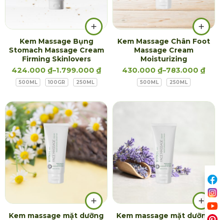
Kem Massage Bụng
Kem Massage Chân Foot
Stomach Massage Cream
Massage Cream
Firming Skinlovers
Moisturizing
424.000
₫
–
1.799.000
₫
430.000
₫
–
783.000
₫
500ML
100GR
250ML
500ML
250ML
Kem massage mặt dưỡng
Kem massage mặt dưỡng