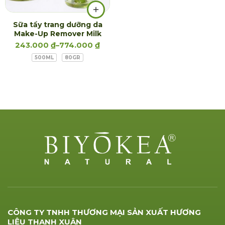
Sữa tẩy trang dưỡng da
Make-Up Remover Milk
243.000
₫
–
774.000
₫
500ML
80GR
CÔNG TY TNHH THƯƠNG MẠI SẢN XUẤT HƯƠNG
LIỆU THANH XUÂN