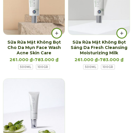
Sữa Rửa Mặt Không Bọt
Sữa Rửa Mặt Không Bọt
Cho Da Mụn Face Wash
Sáng Da Fresh Cleansing
Acne Skin Care
Moisturizing Milk
261.000
₫
–
783.000
₫
261.000
₫
–
783.000
₫
500ML
100GR
500ML
100GR