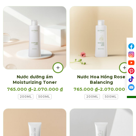
Nước dưỡng ẩm
Nước Hoa Hồng Rose
Moisturizing Toner
Balancing
765.000
₫
–
2.070.000
₫
765.000
₫
–
2.070.000
₫
200ML
500ML
200ML
500ML