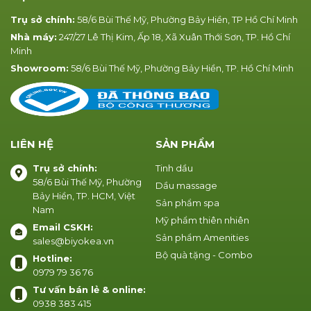
Trụ sở chính:
58/6 Bùi Thế Mỹ, Phường Bảy Hiền, TP Hồ Chí Minh
Nhà máy:
247/27 Lê Thị Kim, Ấp 18, Xã Xuân Thới Sơn, TP. Hồ Chí
Minh
Showroom:
58/6 Bùi Thế Mỹ, Phường Bảy Hiền, TP. Hồ Chí Minh
LIÊN HỆ
SẢN PHẨM
Trụ sở chính:
Tinh dầu
58/6 Bùi Thế Mỹ, Phường
Dầu massage
Bảy Hiền, TP. HCM, Việt
Sản phẩm spa
Nam
Mỹ phẩm thiên nhiên
Email CSKH:
Sản phẩm Amenities
sales@biyokea.vn
Bộ quà tặng - Combo
Hotline:
0979 79 36 76
Tư vấn bán lẻ & online:
0938 383 415