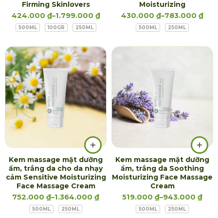
Firming Skinlovers
Moisturizing
424.000
₫
–
1.799.000
₫
430.000
₫
–
783.000
₫
500ML
100GR
250ML
500ML
250ML
Kem massage mặt dưỡng
Kem massage mặt dưỡng
ẩm, trắng da cho da nhạy
ẩm, trắng da Soothing
cảm Sensitive Moisturizing
Moisturizing Face Massage
Face Massage Cream
Cream
752.000
₫
–
1.364.000
₫
519.000
₫
–
943.000
₫
500ML
250ML
500ML
250ML