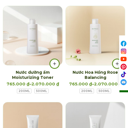
Nước dưỡng ẩm
Nước Hoa Hồng Rose
Moisturizing Toner
Balancing
765.000
₫
–
2.070.000
₫
765.000
₫
–
2.070.000
₫
200ML
500ML
200ML
500ML