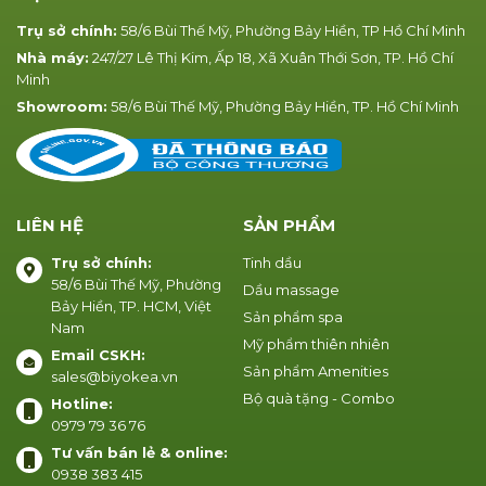
Trụ sở chính:
58/6 Bùi Thế Mỹ, Phường Bảy Hiền, TP Hồ Chí Minh
Nhà máy:
247/27 Lê Thị Kim, Ấp 18, Xã Xuân Thới Sơn, TP. Hồ Chí
Minh
Showroom:
58/6 Bùi Thế Mỹ, Phường Bảy Hiền, TP. Hồ Chí Minh
LIÊN HỆ
SẢN PHẨM
Trụ sở chính:
Tinh dầu
58/6 Bùi Thế Mỹ, Phường
Dầu massage
Bảy Hiền, TP. HCM, Việt
Sản phẩm spa
Nam
Mỹ phẩm thiên nhiên
Email CSKH:
Sản phẩm Amenities
sales@biyokea.vn
Bộ quà tặng - Combo
Hotline:
0979 79 36 76
Tư vấn bán lẻ & online:
0938 383 415