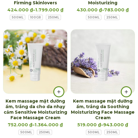
Firming Skinlovers
Moisturizing
424.000
₫
–
1.799.000
₫
430.000
₫
–
783.000
₫
500ML
100GR
250ML
500ML
250ML
Kem massage mặt dưỡng
Kem massage mặt dưỡng
ẩm, trắng da cho da nhạy
ẩm, trắng da Soothing
cảm Sensitive Moisturizing
Moisturizing Face Massage
Face Massage Cream
Cream
752.000
₫
–
1.364.000
₫
519.000
₫
–
943.000
₫
500ML
250ML
500ML
250ML