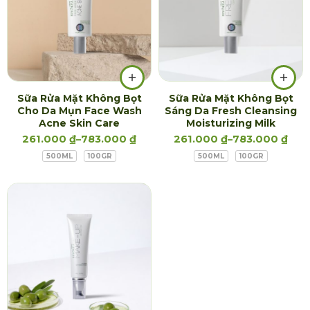
Sữa Rửa Mặt Không Bọt
Sữa Rửa Mặt Không Bọt
Cho Da Mụn Face Wash
Sáng Da Fresh Cleansing
Acne Skin Care
Moisturizing Milk
261.000
₫
–
783.000
₫
261.000
₫
–
783.000
₫
500ML
100GR
500ML
100GR