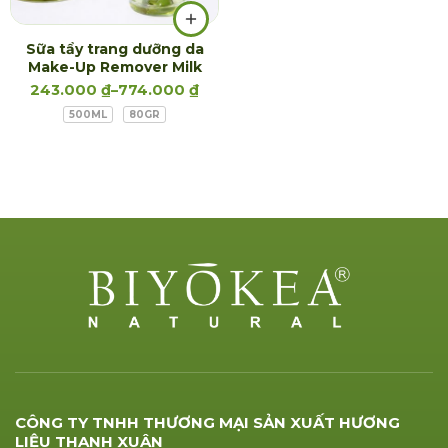
Sữa tẩy trang dưỡng da
Make-Up Remover Milk
243.000
₫
–
774.000
₫
500ML
80GR
CÔNG TY TNHH THƯƠNG MẠI SẢN XUẤT HƯƠNG
LIỆU THANH XUÂN