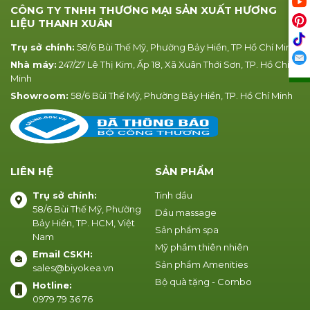
CÔNG TY TNHH THƯƠNG MẠI SẢN XUẤT HƯƠNG
LIỆU THANH XUÂN
Trụ sở chính:
58/6 Bùi Thế Mỹ, Phường Bảy Hiền, TP Hồ Chí Minh
Nhà máy:
247/27 Lê Thị Kim, Ấp 18, Xã Xuân Thới Sơn, TP. Hồ Chí
Minh
Showroom:
58/6 Bùi Thế Mỹ, Phường Bảy Hiền, TP. Hồ Chí Minh
LIÊN HỆ
SẢN PHẨM
Trụ sở chính:
Tinh dầu
58/6 Bùi Thế Mỹ, Phường
Dầu massage
Bảy Hiền, TP. HCM, Việt
Sản phẩm spa
Nam
Mỹ phẩm thiên nhiên
Email CSKH:
Sản phẩm Amenities
sales@biyokea.vn
Bộ quà tặng - Combo
Hotline:
0979 79 36 76