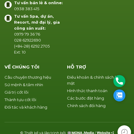
Tư vấn bán lẻ & online:
0938 383 415
Tư vấn Spa, dự án,
Resort, mở đại lý, gia
công sản xuất:
0979 79 36 76
028 62922690
(+84-28) 6292 2705
Ext: 10
VỀ CHÚNG TÔI
HỖ TRỢ
Câu chuyện thương hiệu
Điều khoản & chính sách bảo
Phone
mật
Sứ mệnh & tầm nhìn
Hình thức thanh toán
Giá trị cốt lõi
Zalo
Các bước đặt hàng
Thành tựu cốt lõi
Chính sách đổi hàng
Đối tác và khách hàng
© Thiết kế và lập trình bởi