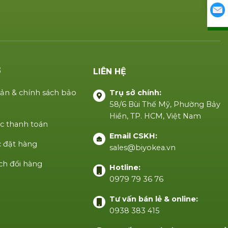
Ợ
LIÊN HỆ
ản & chính sách bảo
Trụ sở chính:
58/6 Bùi Thế Mỹ, Phường Bảy
Hiền, TP. HCM, Việt Nam
c thanh toán
Email CSKH:
 đặt hàng
sales@biyokea.vn
ch đổi hàng
Hotline:
0979 79 36 76
Tư vấn bán lẻ & online:
0938 383 415