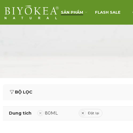
SẢN PHẨM
FLASH SALE
BỘ LỌC
Dung tích
80ML
Đặt lại