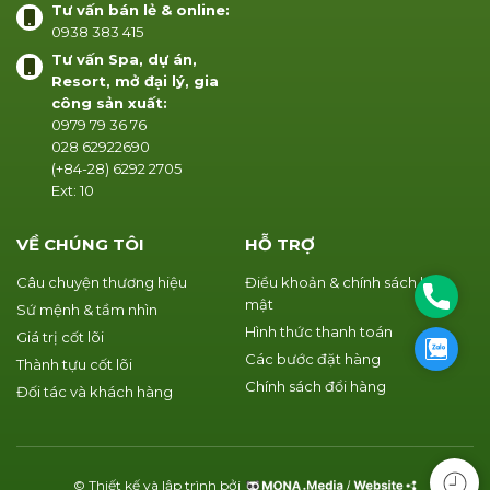
Tư vấn bán lẻ & online:
0938 383 415
Tư vấn Spa, dự án,
Resort, mở đại lý, gia
công sản xuất:
0979 79 36 76
028 62922690
(+84-28) 6292 2705
Ext: 10
VỀ CHÚNG TÔI
HỖ TRỢ
Câu chuyện thương hiệu
Điều khoản & chính sách bảo
Phone
mật
Sứ mệnh & tầm nhìn
Hình thức thanh toán
Giá trị cốt lõi
Zalo
Các bước đặt hàng
Thành tựu cốt lõi
Chính sách đổi hàng
Đối tác và khách hàng
© Thiết kế và lập trình bởi