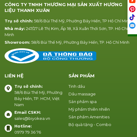
CÔNG TY TNHH THƯƠNG MẠI SẢN XUẤT HƯƠNG
LIỆU THANH XUÂN
Trụ sở chính:
58/6 Bùi Thế Mỹ, Phường Bảy Hiền, TP Hồ Chí Minh
Nhà máy:
247/27 Lê Thị Kim, Ấp 18, Xã Xuân Thới Sơn, TP. Hồ Chí
Minh
Showroom:
58/6 Bùi Thế Mỹ, Phường Bảy Hiền, TP. Hồ Chí Minh
LIÊN HỆ
SẢN PHẨM
Trụ sở chính:
Tinh dầu
58/6 Bùi Thế Mỹ, Phường
Dầu massage
Bảy Hiền, TP. HCM, Việt
Sản phẩm spa
Nam
Mỹ phẩm thiên nhiên
Email CSKH:
Sản phẩm Amenities
sales@biyokea.vn
Bộ quà tặng - Combo
Hotline:
0979 79 36 76