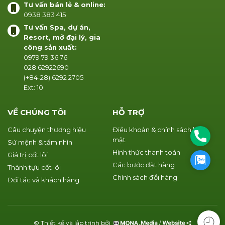
Tư vấn bán lẻ & online:
0938 383 415
Tư vấn Spa, dự án,
Resort, mở đại lý, gia
công sản xuất:
0979 79 36 76
028 62922690
(+84-28) 6292 2705
Ext: 10
VỀ CHÚNG TÔI
HỖ TRỢ
Câu chuyện thương hiệu
Điều khoản & chính sách bảo
Phone
mật
Sứ mệnh & tầm nhìn
Hình thức thanh toán
Giá trị cốt lõi
Zalo
Các bước đặt hàng
Thành tựu cốt lõi
Chính sách đổi hàng
Đối tác và khách hàng
© Thiết kế và lập trình bởi