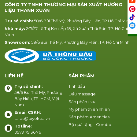
CÔNG TY TNHH THƯƠNG MẠI SẢN XUẤT HƯƠNG
LIỆU THANH XUÂN
Trụ sở chính:
58/6 Bùi Thế Mỹ, Phường Bảy Hiền, TP Hồ Chí Minh
Nhà máy:
247/27 Lê Thị Kim, Ấp 18, Xã Xuân Thới Sơn, TP. Hồ Chí
Minh
Showroom:
58/6 Bùi Thế Mỹ, Phường Bảy Hiền, TP. Hồ Chí Minh
LIÊN HỆ
SẢN PHẨM
Trụ sở chính:
Tinh dầu
58/6 Bùi Thế Mỹ, Phường
Dầu massage
Bảy Hiền, TP. HCM, Việt
Sản phẩm spa
Nam
Mỹ phẩm thiên nhiên
Email CSKH:
Sản phẩm Amenities
sales@biyokea.vn
Bộ quà tặng - Combo
Hotline:
0979 79 36 76