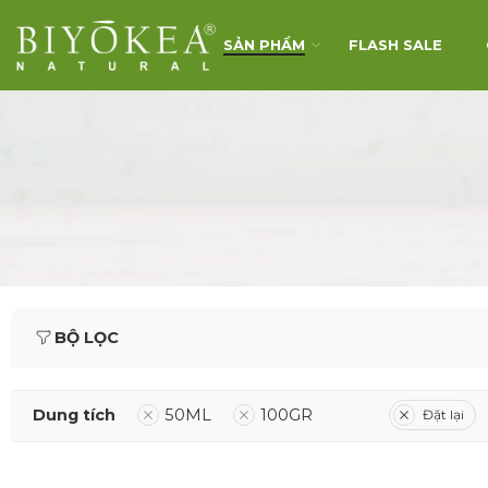
SẢN PHẨM
FLASH SALE
BỘ LỌC
Dung tích
50ML
100GR
Đặt lại