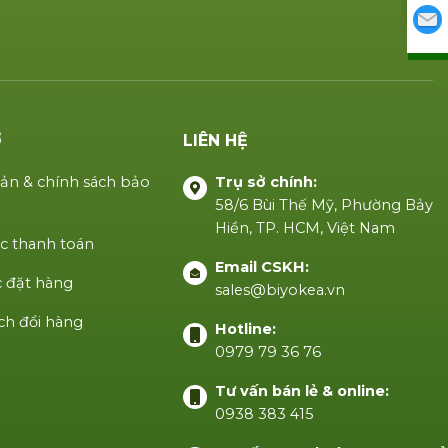
Ợ
LIÊN HỆ
ản & chính sách bảo
Trụ sở chính:
58/6 Bùi Thế Mỹ, Phường Bảy
Hiền, TP. HCM, Việt Nam
c thanh toán
Email CSKH:
 đặt hàng
sales@biyokea.vn
ch đổi hàng
Hotline:
0979 79 36 76
Tư vấn bán lẻ & online:
0938 383 415