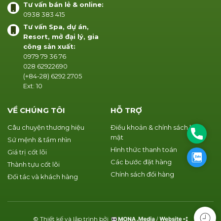
Tư vấn bán lẻ & online:
0938 383 415
Tư vấn Spa, dự án,
Resort, mở đại lý, gia
công sản xuất:
0979 79 36 76
028 62922690
(+84-28) 6292 2705
Ext: 10
VỀ CHÚNG TÔI
HỖ TRỢ
Câu chuyện thương hiệu
Điều khoản & chính sách bảo
Phone
mật
Sứ mệnh & tầm nhìn
Hình thức thanh toán
Giá trị cốt lõi
Zalo
Các bước đặt hàng
Thành tựu cốt lõi
Chính sách đổi hàng
Đối tác và khách hàng
© Thiết kế và lập trình bởi