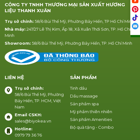
CÔNG TY TNHH THƯƠNG MẠI SẢN XUẤT HƯƠNG
LIỆU THANH XUÂN
Trụ sở chính:
58/6 Bùi Thế Mỹ, Phường Bảy Hiền, TP Hồ Chí Minh
Nhà máy:
247/27 Lê Thị Kim, Ấp 18, Xã Xuân Thới Sơn, TP. Hồ Chí
Minh
Showroom:
58/6 Bùi Thế Mỹ, Phường Bảy Hiền, TP. Hồ Chí Minh
LIÊN HỆ
SẢN PHẨM
Trụ sở chính:
Tinh dầu
58/6 Bùi Thế Mỹ, Phường
Dầu massage
Bảy Hiền, TP. HCM, Việt
Sản phẩm spa
Nam
Mỹ phẩm thiên nhiên
Email CSKH:
Sản phẩm Amenities
sales@biyokea.vn
Bộ quà tặng - Combo
Hotline:
0979 79 36 76