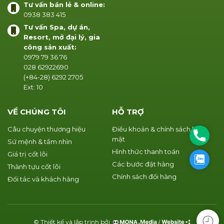
Tư vấn bán lẻ & online:
0938 383 415
Tư vấn Spa, dự án,
Resort, mở đại lý, gia
công sản xuất:
0979 79 36 76
028 62922690
(+84-28) 6292 2705
Ext: 10
VỀ CHÚNG TÔI
HỖ TRỢ
Câu chuyện thương hiệu
Điều khoản & chính sách bảo
Phone
mật
Sứ mệnh & tầm nhìn
Hình thức thanh toán
Giá trị cốt lõi
Zalo
Các bước đặt hàng
Thành tựu cốt lõi
Chính sách đổi hàng
Đối tác và khách hàng
© Thiết kế và lập trình bởi