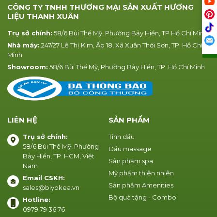
CÔNG TY TNHH THƯƠNG MẠI SẢN XUẤT HƯƠNG
LIỆU THANH XUÂN
Trụ sở chính:
58/6 Bùi Thế Mỹ, Phường Bảy Hiền, TP Hồ Chí Minh
Nhà máy:
247/27 Lê Thị Kim, Ấp 18, Xã Xuân Thới Sơn, TP. Hồ Chí
Minh
Showroom:
58/6 Bùi Thế Mỹ, Phường Bảy Hiền, TP. Hồ Chí Minh
LIÊN HỆ
SẢN PHẨM
Trụ sở chính:
Tinh dầu
58/6 Bùi Thế Mỹ, Phường
Dầu massage
Bảy Hiền, TP. HCM, Việt
Sản phẩm spa
Nam
Mỹ phẩm thiên nhiên
Email CSKH:
Sản phẩm Amenities
sales@biyokea.vn
Bộ quà tặng - Combo
Hotline:
0979 79 36 76