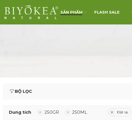
SẢN PHẨM
FLASH SALE
BỘ LỌC
Dung tích
250GR
250ML
Đặt lại