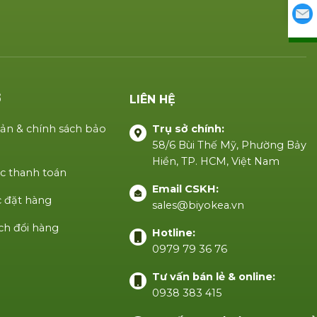
Ợ
LIÊN HỆ
ản & chính sách bảo
Trụ sở chính:
58/6 Bùi Thế Mỹ, Phường Bảy
Hiền, TP. HCM, Việt Nam
c thanh toán
Email CSKH:
 đặt hàng
sales@biyokea.vn
ch đổi hàng
Hotline:
0979 79 36 76
Tư vấn bán lẻ & online:
0938 383 415