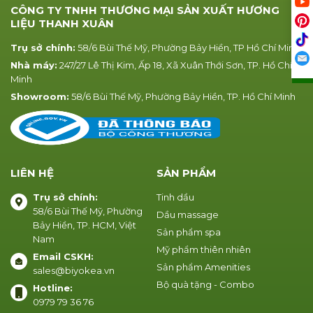
CÔNG TY TNHH THƯƠNG MẠI SẢN XUẤT HƯƠNG
LIỆU THANH XUÂN
Trụ sở chính:
58/6 Bùi Thế Mỹ, Phường Bảy Hiền, TP Hồ Chí Minh
Nhà máy:
247/27 Lê Thị Kim, Ấp 18, Xã Xuân Thới Sơn, TP. Hồ Chí
Minh
Showroom:
58/6 Bùi Thế Mỹ, Phường Bảy Hiền, TP. Hồ Chí Minh
LIÊN HỆ
SẢN PHẨM
Trụ sở chính:
Tinh dầu
58/6 Bùi Thế Mỹ, Phường
Dầu massage
Bảy Hiền, TP. HCM, Việt
Sản phẩm spa
Nam
Mỹ phẩm thiên nhiên
Email CSKH:
Sản phẩm Amenities
sales@biyokea.vn
Bộ quà tặng - Combo
Hotline:
0979 79 36 76