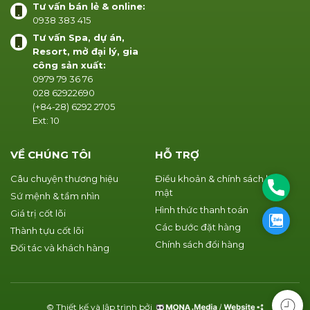
Tư vấn bán lẻ & online:
0938 383 415
Tư vấn Spa, dự án,
Resort, mở đại lý, gia
công sản xuất:
0979 79 36 76
028 62922690
(+84-28) 6292 2705
Ext: 10
VỀ CHÚNG TÔI
HỖ TRỢ
Câu chuyện thương hiệu
Điều khoản & chính sách bảo
Phone
mật
Sứ mệnh & tầm nhìn
Hình thức thanh toán
Giá trị cốt lõi
Zalo
Các bước đặt hàng
Thành tựu cốt lõi
Chính sách đổi hàng
Đối tác và khách hàng
© Thiết kế và lập trình bởi