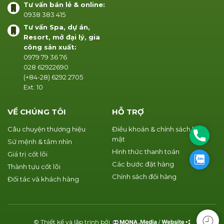
Tư vấn bán lẻ & online:
0938 383 415
Tư vấn Spa, dự án,
Resort, mở đại lý, gia
công sản xuất:
0979 79 36 76
028 62922690
(+84-28) 6292 2705
Ext: 10
VỀ CHÚNG TÔI
HỖ TRỢ
Câu chuyện thương hiệu
Điều khoản & chính sách bảo
Phone
mật
Sứ mệnh & tầm nhìn
Hình thức thanh toán
Giá trị cốt lõi
Zalo
Các bước đặt hàng
Thành tựu cốt lõi
Chính sách đổi hàng
Đối tác và khách hàng
© Thiết kế và lập trình bởi