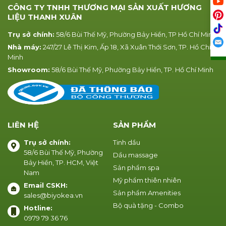
CÔNG TY TNHH THƯƠNG MẠI SẢN XUẤT HƯƠNG
LIỆU THANH XUÂN
Trụ sở chính:
58/6 Bùi Thế Mỹ, Phường Bảy Hiền, TP Hồ Chí Minh
Nhà máy:
247/27 Lê Thị Kim, Ấp 18, Xã Xuân Thới Sơn, TP. Hồ Chí
Minh
Showroom:
58/6 Bùi Thế Mỹ, Phường Bảy Hiền, TP. Hồ Chí Minh
LIÊN HỆ
SẢN PHẨM
Trụ sở chính:
Tinh dầu
58/6 Bùi Thế Mỹ, Phường
Dầu massage
Bảy Hiền, TP. HCM, Việt
Sản phẩm spa
Nam
Mỹ phẩm thiên nhiên
Email CSKH:
Sản phẩm Amenities
sales@biyokea.vn
Bộ quà tặng - Combo
Hotline:
0979 79 36 76