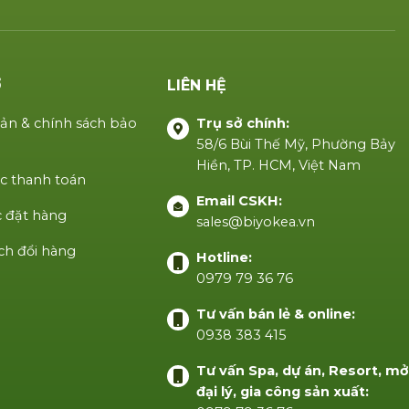
Ợ
LIÊN HỆ
ản & chính sách bảo
Trụ sở chính:
58/6 Bùi Thế Mỹ, Phường Bảy
Hiền, TP. HCM, Việt Nam
c thanh toán
Email CSKH:
 đặt hàng
sales@biyokea.vn
ch đổi hàng
Hotline:
0979 79 36 76
Tư vấn bán lẻ & online:
0938 383 415
Tư vấn Spa, dự án, Resort, m
đại lý, gia công sản xuất: