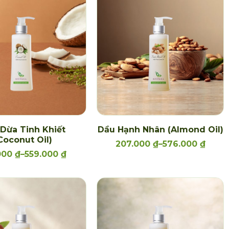
Dừa Tinh Khiết
Dầu Hạnh Nhân (Almond Oil)
Coconut Oil)
207.000
₫
–
576.000
₫
000
₫
–
559.000
₫