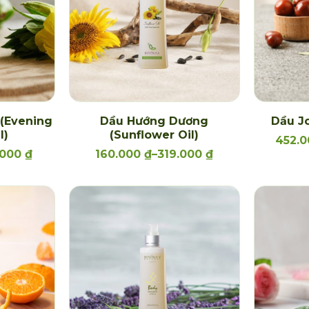
(Evening
Dầu Hướng Dương
Dầu Jo
l)
(Sunflower Oil)
452.
.000
₫
160.000
₫
–
319.000
₫