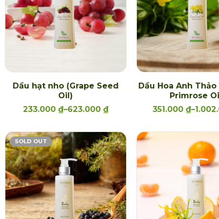
Dầu hạt nho (Grape Seed
Dầu Hoa Anh Thảo 
Oil)
Primrose Oi
233.000
₫
–
623.000
₫
351.000
₫
–
1.002
SOLD OUT