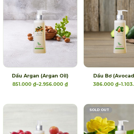
Dầu Argan (Argan Oil)
Dầu Bơ (Avocad
851.000
₫
–
2.956.000
₫
386.000
₫
–
1.10
SOLD OUT