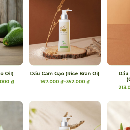
o Oil)
Dầu Cám Gạo (Rice Bran Oi)
Dầu 
(
3.000
₫
167.000
₫
–
352.000
₫
213.