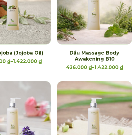
joba (Jojoba Oil)
Dầu Massage Body
Awakening B10
000
₫
–
1.422.000
₫
426.000
₫
–
1.422.000
₫