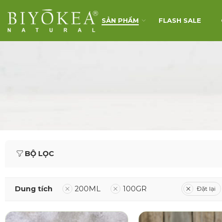
SẢN PHẨM
FLASH SALE
BỘ LỌC
Dung tích
200ML
100GR
Đặt lại