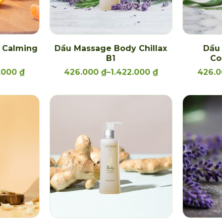
 Calming
Dầu Massage Body Chillax
Dầu
B1
Co
2.000
₫
426.000
₫
–
1.422.000
₫
426.