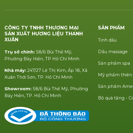
CÔNG TY TNHH THƯƠNG MẠI
SẢN PHẨM
SẢN XUẤT HƯƠNG LIỆU THANH
XUÂN
Tinh dầu
Dầu massage
Trụ sở chính:
58/6 Bùi Thế Mỹ,
Phường Bảy Hiền, TP Hồ Chí Minh
Sản phẩm spa
Nhà máy:
247/27 Lê Thị Kim, Ấp 18, Xã
Mỹ phẩm thiên
Xuân Thới Sơn, TP. Hồ Chí Minh
Sản phẩm Amen
Showroom:
58/6 Bùi Thế Mỹ, Phường
Bảy Hiền, TP. Hồ Chí Minh
Bộ quà tặng -