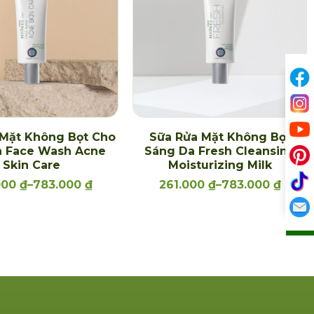
 Mặt Không Bọt Cho
Sữa Rửa Mặt Không Bọt
 Face Wash Acne
Sáng Da Fresh Cleansing
Skin Care
Moisturizing Milk
000
₫
–
783.000
₫
261.000
₫
–
783.000
₫