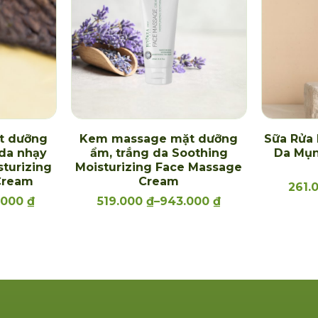
t dưỡng
Kem massage mặt dưỡng
Sữa Rửa
 da nhạy
ẩm, trắng da Soothing
Da Mụn
sturizing
Moisturizing Face Massage
Cream
Cream
261.
.000
₫
519.000
₫
–
943.000
₫