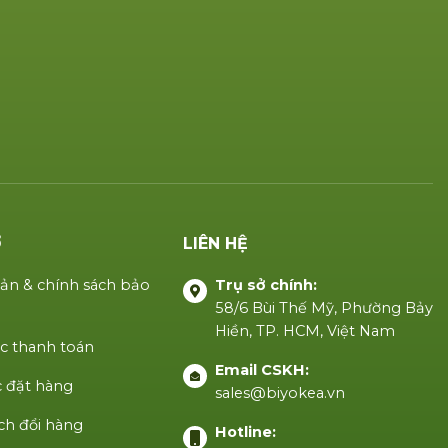
Ợ
LIÊN HỆ
ản & chính sách bảo
Trụ sở chính:
58/6 Bùi Thế Mỹ, Phường Bảy
Hiền, TP. HCM, Việt Nam
c thanh toán
Email CSKH:
 đặt hàng
sales@biyokea.vn
ch đổi hàng
Hotline: