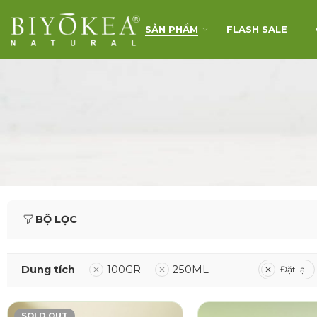
SẢN PHẨM
FLASH SALE
BỘ LỌC
Dung tích
100GR
250ML
Đặt lại
SOLD OUT