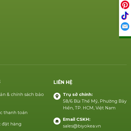
Ợ
LIÊN HỆ
ản & chính sách bảo
Trụ sở chính:
58/6 Bùi Thế Mỹ, Phường Bảy
Hiền, TP. HCM, Việt Nam
c thanh toán
Email CSKH:
 đặt hàng
sales@biyokea.vn