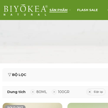
SẢN PHẨM
FLASH SALE
BỘ LỌC
Dung tích
80ML
100GR
Đặt lại
SOLD OUT