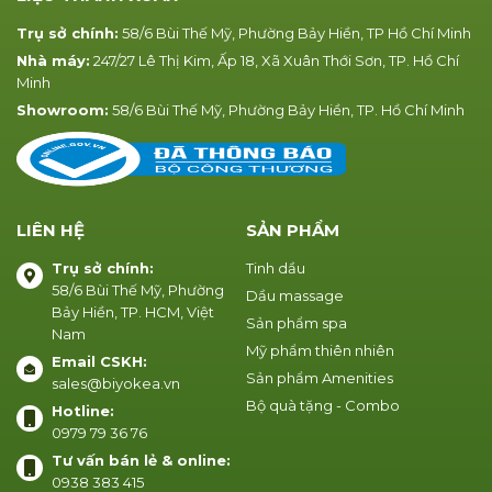
Trụ sở chính:
58/6 Bùi Thế Mỹ, Phường Bảy Hiền, TP Hồ Chí Minh
Nhà máy:
247/27 Lê Thị Kim, Ấp 18, Xã Xuân Thới Sơn, TP. Hồ Chí
Minh
Showroom:
58/6 Bùi Thế Mỹ, Phường Bảy Hiền, TP. Hồ Chí Minh
LIÊN HỆ
SẢN PHẨM
Trụ sở chính:
Tinh dầu
58/6 Bùi Thế Mỹ, Phường
Dầu massage
Bảy Hiền, TP. HCM, Việt
Sản phẩm spa
Nam
Mỹ phẩm thiên nhiên
Email CSKH:
Sản phẩm Amenities
sales@biyokea.vn
Bộ quà tặng - Combo
Hotline:
0979 79 36 76
Tư vấn bán lẻ & online:
0938 383 415