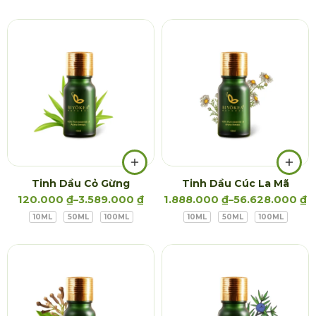
Tinh Dầu Cỏ Gừng
Tinh Dầu Cúc La Mã
120.000
₫
–
3.589.000
₫
1.888.000
₫
–
56.628.000
₫
10ML
50ML
100ML
10ML
50ML
100ML