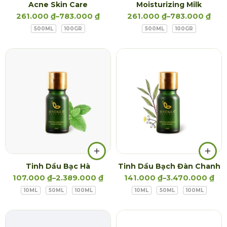
Acne Skin Care
Moisturizing Milk
261.000
₫
–
783.000
₫
261.000
₫
–
783.000
₫
500ML
100GR
500ML
100GR
Tinh Dầu Bạc Hà
Tinh Dầu Bạch Đàn Chanh
107.000
₫
–
2.389.000
₫
141.000
₫
–
3.470.000
₫
10ML
50ML
100ML
10ML
50ML
100ML