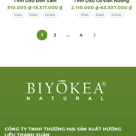
Tinh Dầu Đơn Sâm
Tinh Dầu Gỗ Đàn Hương
510.000
₫
–
15.317.000
₫
2.110.000
₫
–
63.307.000
₫
10ML
50ML
100ML
10ML
50ML
100ML
1
2
…
4
CÔNG TY TNHH THƯƠNG MẠI SẢN XUẤT HƯƠNG
LIỆU THANH XUÂN