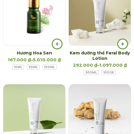
Hương Hoa Sen
Kem dưỡng thể Feral Body
Lotion
167.000
₫
–
5.010.000
₫
292.000
₫
–
1.097.000
₫
10ML
50ML
100ML
500ML
100GR