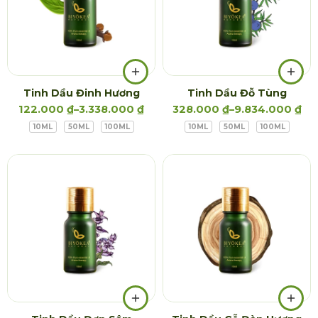
Tinh Dầu Đinh Hương
Tinh Dầu Đỗ Tùng
122.000
₫
–
3.338.000
₫
328.000
₫
–
9.834.000
₫
10ML
50ML
100ML
10ML
50ML
100ML