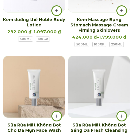
Kem dưỡng thể Noble Body
Kem Massage Bụng
Lotion
Stomach Massage Cream
Firming Skinlovers
292.000
₫
–
1.097.000
₫
424.000
₫
–
1.799.000
₫
500ML
100GR
500ML
100GR
250ML
Sữa Rửa Mặt Không Bọt
Sữa Rửa Mặt Không Bọt
Cho Da Mụn Face Wash
Sáng Da Fresh Cleansing