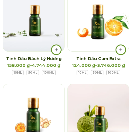
Tinh Dầu Bách Lý Hương
Tinh Dầu Cam Extra
158.000
₫
–
4.744.000
₫
124.000
₫
–
3.746.000
₫
10ML
50ML
100ML
10ML
50ML
100ML