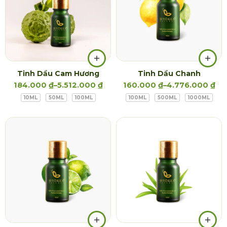
Tinh Dầu Cam Hương
Tinh Dầu Chanh
184.000
₫
–
5.512.000
₫
160.000
₫
–
4.776.000
₫
10ML
50ML
100ML
100ML
500ML
1000ML