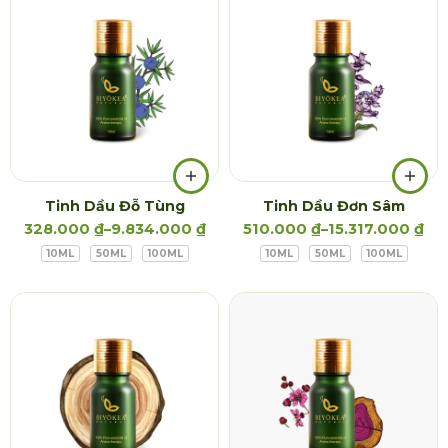
Tinh Dầu Đỗ Tùng
Tinh Dầu Đơn Sâm
328.000
₫
–
9.834.000
₫
510.000
₫
–
15.317.000
₫
10ML
50ML
100ML
10ML
50ML
100ML