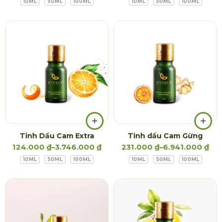
10ML
50ML
100ML
10ML
50ML
100ML
Tinh Dầu Cam Extra
Tinh dầu Cam Gừng
124.000
₫
–
3.746.000
₫
231.000
₫
–
6.941.000
₫
10ML
50ML
100ML
10ML
50ML
100ML