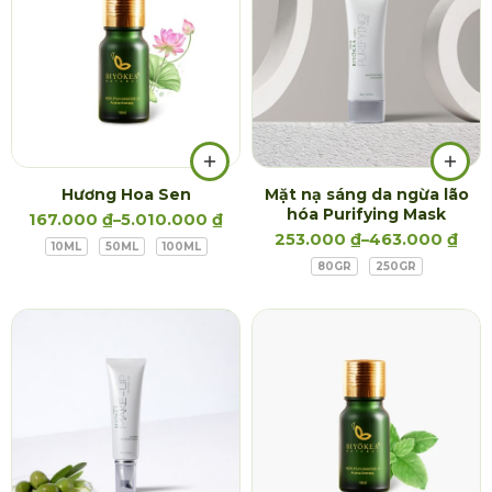
Hương Hoa Sen
Mặt nạ sáng da ngừa lão
hóa Purifying Mask
167.000
₫
–
5.010.000
₫
253.000
₫
–
463.000
₫
10ML
50ML
100ML
80GR
250GR