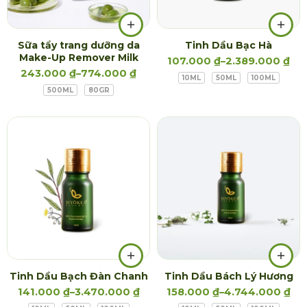
Sữa tẩy trang dưỡng da
Tinh Dầu Bạc Hà
Make-Up Remover Milk
107.000
₫
–
2.389.000
₫
243.000
₫
–
774.000
₫
10ML
50ML
100ML
500ML
80GR
Tinh Dầu Bạch Đàn Chanh
Tinh Dầu Bách Lý Hương
141.000
₫
–
3.470.000
₫
158.000
₫
–
4.744.000
₫