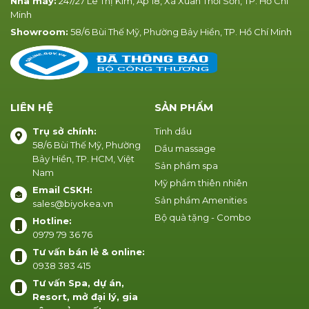
Nhà máy:
247/27 Lê Thị Kim, Ấp 18, Xã Xuân Thới Sơn, TP. Hồ Chí
Minh
Showroom:
58/6 Bùi Thế Mỹ, Phường Bảy Hiền, TP. Hồ Chí Minh
LIÊN HỆ
SẢN PHẨM
Trụ sở chính:
Tinh dầu
58/6 Bùi Thế Mỹ, Phường
Dầu massage
Bảy Hiền, TP. HCM, Việt
Sản phẩm spa
Nam
Mỹ phẩm thiên nhiên
Email CSKH:
Sản phẩm Amenities
sales@biyokea.vn
Bộ quà tặng - Combo
Hotline:
0979 79 36 76
Tư vấn bán lẻ & online:
0938 383 415
Tư vấn Spa, dự án,
Resort, mở đại lý, gia