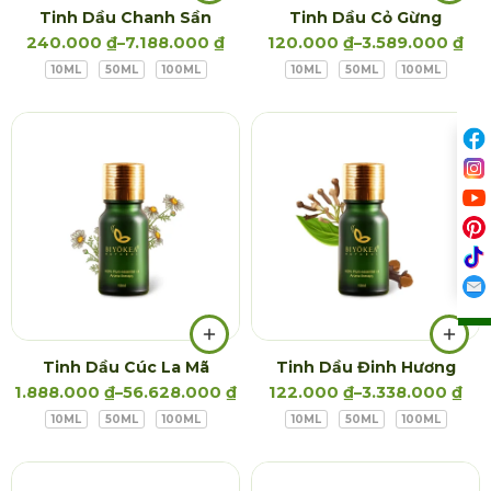
Tinh Dầu Chanh Sần
Tinh Dầu Cỏ Gừng
240.000
₫
–
7.188.000
₫
120.000
₫
–
3.589.000
₫
10ML
50ML
100ML
10ML
50ML
100ML
Tinh Dầu Cúc La Mã
Tinh Dầu Đinh Hương
1.888.000
₫
–
56.628.000
₫
122.000
₫
–
3.338.000
₫
10ML
50ML
100ML
10ML
50ML
100ML