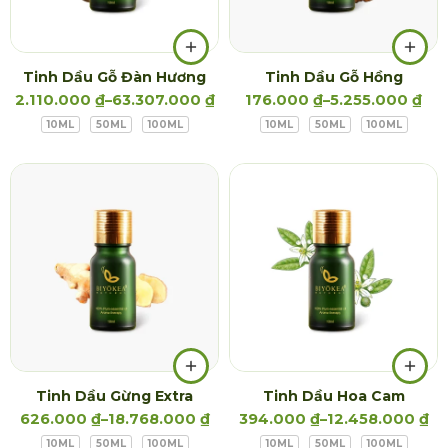
Tinh Dầu Gỗ Đàn Hương
Tinh Dầu Gỗ Hồng
2.110.000
₫
–
63.307.000
₫
176.000
₫
–
5.255.000
₫
10ML
50ML
100ML
10ML
50ML
100ML
Tinh Dầu Gừng Extra
Tinh Dầu Hoa Cam
626.000
₫
–
18.768.000
₫
394.000
₫
–
12.458.000
₫
10ML
50ML
100ML
10ML
50ML
100ML