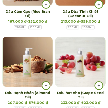
Dầu Cám Gạo (Rice Bran
Dầu Dừa Tinh Khiết
Oi)
(Coconut Oil)
167.000
₫
–
352.000
₫
213.000
₫
–
559.000
₫
200ML
1000ML
200ML
1000ML
Dầu Hạnh Nhân (Almond
Dầu hạt nho (Grape Seed
Oil)
Oil)
207.000
₫
–
576.000
₫
233.000
₫
–
623.000
₫