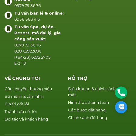
0979 79 36 76
Tư vấn bán lẻ & online:
0938 383 415
Tư vấn Spa, dự án,
Resort, mở đại lý, gia
công sản xuất:
0979 79 36 76
028 62922690
(+84-28) 6292 2705
Ext: 10
VỀ CHÚNG TÔI
HỖ TRỢ
Câu chuyện thương hiệu
Điều khoản & chính sách bảo
Phone
mật
Sứ mệnh & tầm nhìn
Hình thức thanh toán
Giá trị cốt lõi
Zalo
Các bước đặt hàng
Thành tựu cốt lõi
Chính sách đổi hàng
Đối tác và khách hàng