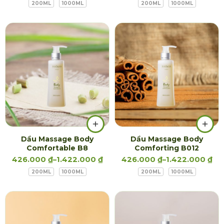
200ML
1000ML
200ML
1000ML
Dầu Massage Body
Dầu Massage Body
Comfortable B8
Comforting B012
426.000
₫
–
1.422.000
₫
426.000
₫
–
1.422.000
₫
200ML
1000ML
200ML
1000ML