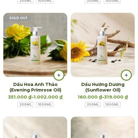
200ML
1000ML
200ML
1000ML
SOLD OUT
Dầu Hoa Anh Thảo
Dầu Hướng Dương
(Evening Primrose Oil)
(Sunflower Oil)
351.000
₫
–
1.002.000
₫
160.000
₫
–
319.000
₫
200ML
1000ML
200ML
1000ML