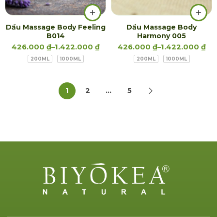
Dầu Massage Body Feeling
Dầu Massage Body
B014
Harmony 005
426.000
₫
–
1.422.000
₫
426.000
₫
–
1.422.000
₫
200ML
1000ML
200ML
1000ML
1
2
…
5