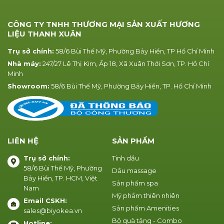
CÔNG TY TNHH THƯƠNG MẠI SẢN XUẤT HƯƠNG
LIỆU THANH XUÂN
Trụ sở chính:
58/6 Bùi Thế Mỹ, Phường Bảy Hiền, TP Hồ Chí Minh
Nhà máy:
247/27 Lê Thị Kim, Ấp 18, Xã Xuân Thới Sơn, TP. Hồ Chí
Minh
Showroom:
58/6 Bùi Thế Mỹ, Phường Bảy Hiền, TP. Hồ Chí Minh
LIÊN HỆ
SẢN PHẨM
Trụ sở chính:
Tinh dầu
58/6 Bùi Thế Mỹ, Phường
Dầu massage
Bảy Hiền, TP. HCM, Việt
Sản phẩm spa
Nam
Mỹ phẩm thiên nhiên
Email CSKH:
Sản phẩm Amenities
sales@biyokea.vn
Bộ quà tặng - Combo
Hotline: