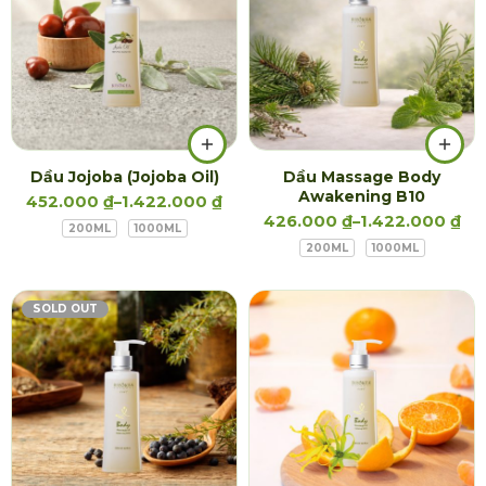
Dầu Jojoba (Jojoba Oil)
Dầu Massage Body
Awakening B10
452.000
₫
–
1.422.000
₫
426.000
₫
–
1.422.000
₫
200ML
1000ML
200ML
1000ML
SOLD OUT