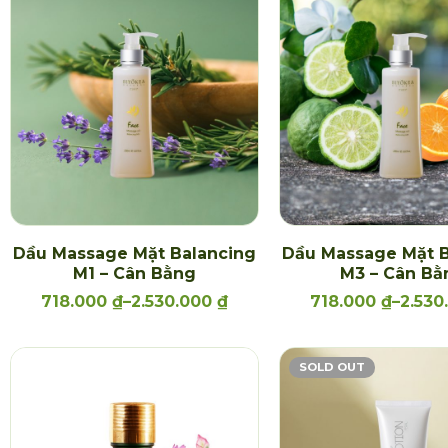
Dầu Massage Mặt Balancing
Dầu Massage Mặt B
M1 – Cân Bằng
M3 – Cân Bằ
718.000
₫
–
2.530.000
₫
718.000
₫
–
2.530
SOLD OUT