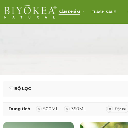
SẢN PHẨM
FLASH SALE
BỘ LỌC
Dung tích
500ML
350ML
Đặt lại