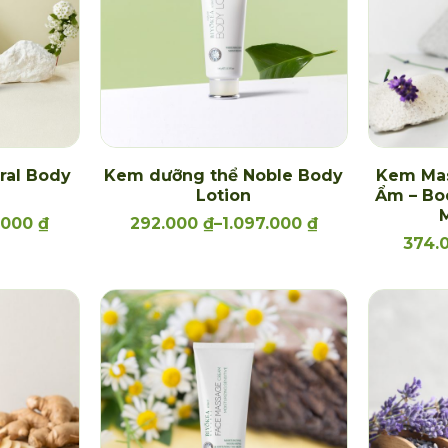
ral Body
Kem dưỡng thể Noble Body
Kem Ma
Lotion
Ẩm – Bo
M
7.000
₫
292.000
₫
–
1.097.000
₫
374.