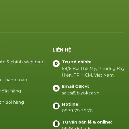
Ợ
LIÊN HỆ
ản & chính sách bảo
Trụ sở chính:
58/6 Bùi Thế Mỹ, Phường Bảy
Hiền, TP. HCM, Việt Nam
c thanh toán
Email CSKH:
 đặt hàng
sales@biyokea.vn
ch đổi hàng
Hotline:
0979 79 36 76
Tư vấn bán lẻ & online:
0938 383 415