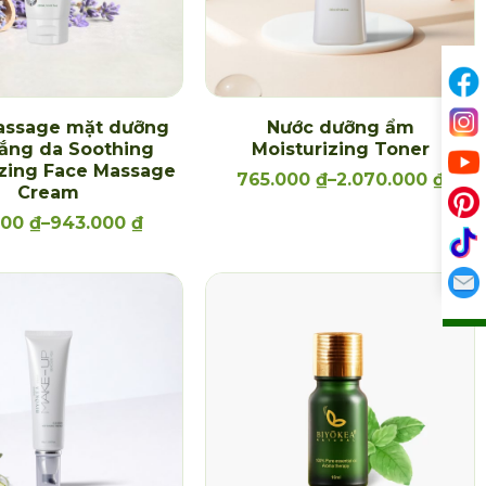
ssage mặt dưỡng
Nước dưỡng ẩm
rắng da Soothing
Moisturizing Toner
izing Face Massage
765.000
₫
–
2.070.000
₫
Cream
000
₫
–
943.000
₫