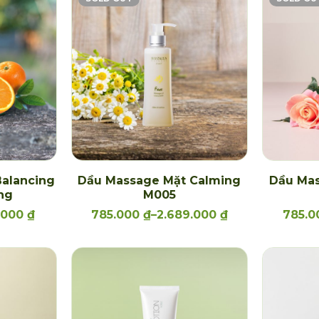
alancing
Dầu Massage Mặt Calming
Dầu Mas
ng
M005
.000
₫
785.000
₫
–
2.689.000
₫
785.