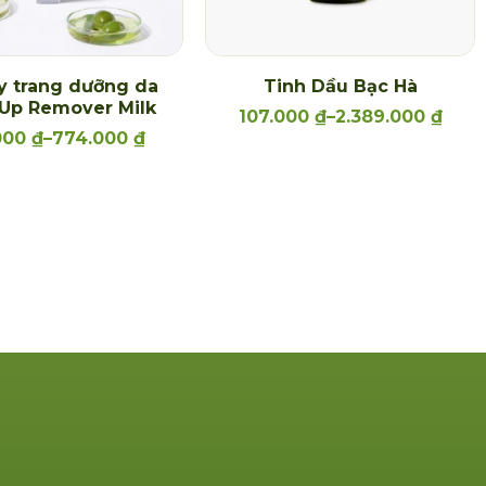
y trang dưỡng da
Tinh Dầu Bạc Hà
Up Remover Milk
107.000
₫
–
2.389.000
₫
000
₫
–
774.000
₫