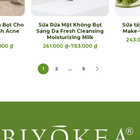
 Bọt Cho
Sữa Rửa Mặt Không Bọt
Sữa tẩ
sh Acne
Sáng Da Fresh Cleansing
Make-
Moisturizing Milk
243.
000
₫
261.000
₫
–
783.000
₫
1
2
…
5