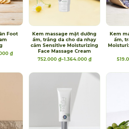
ân Foot
Kem massage mặt dưỡng
Kem ma
eam
ẩm, trắng da cho da nhạy
ẩm, t
ng
cảm Sensitive Moisturizing
Moistur
Face Massage Cream
.000
₫
752.000
₫
–
1.364.000
₫
519.