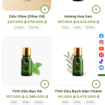
Dầu Olive (Olive Oil)
Hương Hoa Sen
207.000
₫
–
576.000
₫
167.000
₫
–
5.010.000
₫
200ML
1000ML
10ML
50ML
100ML
Tinh Dầu Bạc Hà
Tinh Dầu Bạch Đàn Chanh
107.000
₫
–
2.389.000
₫
141.000
₫
–
3.470.000
₫
10ML
50ML
100ML
10ML
50ML
100ML