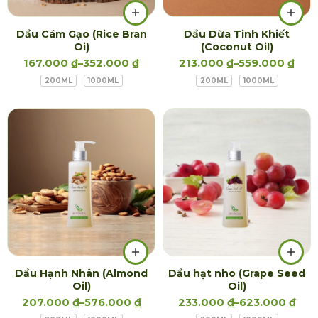
Dầu Cám Gạo (Rice Bran
Dầu Dừa Tinh Khiết
Oi)
(Coconut Oil)
167.000
₫
–
352.000
₫
213.000
₫
–
559.000
₫
200ML
1000ML
200ML
1000ML
Dầu Hạnh Nhân (Almond
Dầu hạt nho (Grape Seed
Oil)
Oil)
207.000
₫
–
576.000
₫
233.000
₫
–
623.000
₫