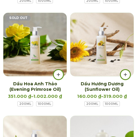
200ML
1000ML
200ML
1000ML
SOLD OUT
Dầu Hoa Anh Thảo
Dầu Hướng Dương
(Evening Primrose Oil)
(Sunflower Oil)
351.000
₫
–
1.002.000
₫
160.000
₫
–
319.000
₫
200ML
1000ML
200ML
1000ML