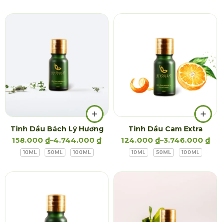
Tinh Dầu Bách Lý Hương
Tinh Dầu Cam Extra
158.000
₫
–
4.744.000
₫
124.000
₫
–
3.746.000
₫
10ML
50ML
100ML
10ML
50ML
100ML