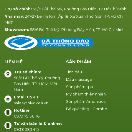
Trụ sở chính:
58/6 Bùi Thế Mỹ, Phường Bảy Hiền, TP Hồ Chí Minh
Nhà máy:
247/27 Lê Thị Kim, Ấp 18, Xã Xuân Thới Sơn, TP. Hồ Chí
Minh
Showroom:
58/6 Bùi Thế Mỹ, Phường Bảy Hiền, TP. Hồ Chí Minh
LIÊN HỆ
SẢN PHẨM
Trụ sở chính:
Tinh dầu
58/6 Bùi Thế Mỹ, Phường
Dầu massage
Bảy Hiền, TP. HCM, Việt
Sản phẩm spa
Nam
Mỹ phẩm thiên nhiên
Email CSKH:
Sản phẩm Amenities
sales@biyokea.vn
Bộ quà tặng - Combo
Hotline:
0979 79 36 76
Tư vấn bán lẻ & online:
0938 383 415