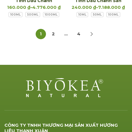
Tinh Dầu Chanh
Tinh Dầu Chanh Sần
160.000
₫
–
4.776.000
₫
240.000
₫
–
7.188.000
₫
100ML
500ML
1000ML
10ML
50ML
100ML
1
2
…
4
CÔNG TY TNHH THƯƠNG MẠI SẢN XUẤT HƯƠNG
LIỆU THANH XUÂN