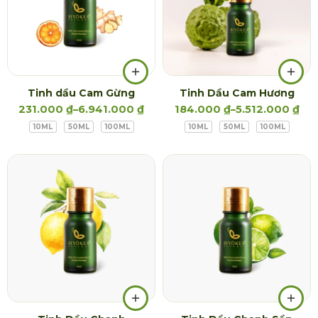
Tinh dầu Cam Gừng
Tinh Dầu Cam Hương
231.000
₫
–
6.941.000
₫
184.000
₫
–
5.512.000
₫
10ML
50ML
100ML
10ML
50ML
100ML