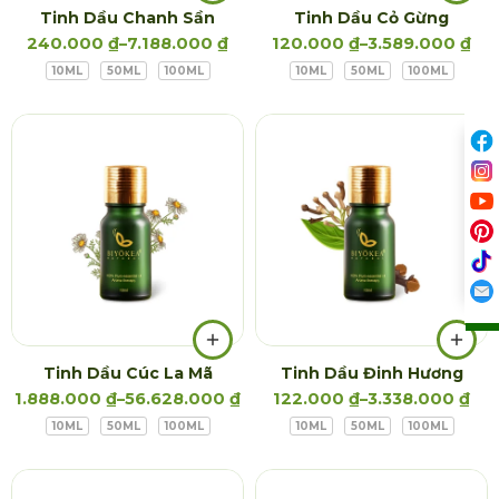
Tinh Dầu Chanh Sần
Tinh Dầu Cỏ Gừng
240.000
₫
–
7.188.000
₫
120.000
₫
–
3.589.000
₫
10ML
50ML
100ML
10ML
50ML
100ML
Tinh Dầu Cúc La Mã
Tinh Dầu Đinh Hương
1.888.000
₫
–
56.628.000
₫
122.000
₫
–
3.338.000
₫
10ML
50ML
100ML
10ML
50ML
100ML