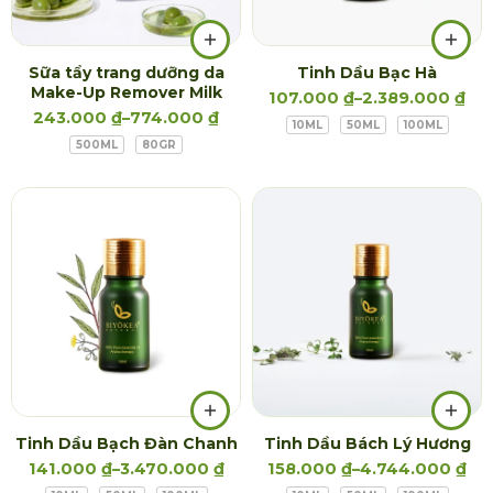
Sữa tẩy trang dưỡng da
Tinh Dầu Bạc Hà
Make-Up Remover Milk
107.000
₫
–
2.389.000
₫
243.000
₫
–
774.000
₫
10ML
50ML
100ML
500ML
80GR
Tinh Dầu Bạch Đàn Chanh
Tinh Dầu Bách Lý Hương
141.000
₫
–
3.470.000
₫
158.000
₫
–
4.744.000
₫