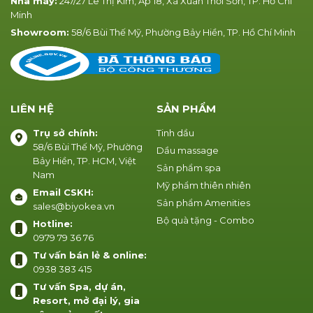
Nhà máy:
247/27 Lê Thị Kim, Ấp 18, Xã Xuân Thới Sơn, TP. Hồ Chí
Minh
Showroom:
58/6 Bùi Thế Mỹ, Phường Bảy Hiền, TP. Hồ Chí Minh
LIÊN HỆ
SẢN PHẨM
Trụ sở chính:
Tinh dầu
58/6 Bùi Thế Mỹ, Phường
Dầu massage
Bảy Hiền, TP. HCM, Việt
Sản phẩm spa
Nam
Mỹ phẩm thiên nhiên
Email CSKH:
Sản phẩm Amenities
sales@biyokea.vn
Bộ quà tặng - Combo
Hotline:
0979 79 36 76
Tư vấn bán lẻ & online:
0938 383 415
Tư vấn Spa, dự án,
Resort, mở đại lý, gia