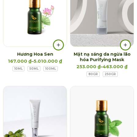
Hương Hoa Sen
Mặt nạ sáng da ngừa lão
hóa Purifying Mask
167.000
₫
–
5.010.000
₫
253.000
₫
–
463.000
₫
10ML
50ML
100ML
80GR
250GR