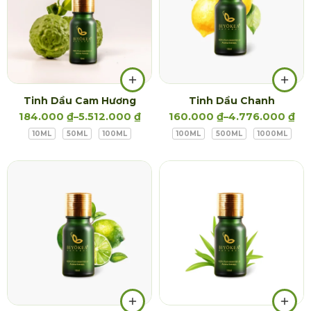
Tinh Dầu Cam Hương
Tinh Dầu Chanh
184.000
₫
–
5.512.000
₫
160.000
₫
–
4.776.000
₫
10ML
50ML
100ML
100ML
500ML
1000ML