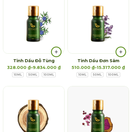
Tinh Dầu Đỗ Tùng
Tinh Dầu Đơn Sâm
328.000
₫
–
9.834.000
₫
510.000
₫
–
15.317.000
₫
10ML
50ML
100ML
10ML
50ML
100ML