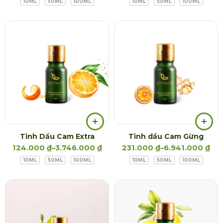
10ML
50ML
100ML
10ML
50ML
100ML
Tinh Dầu Cam Extra
Tinh dầu Cam Gừng
124.000
₫
–
3.746.000
₫
231.000
₫
–
6.941.000
₫
10ML
50ML
100ML
10ML
50ML
100ML