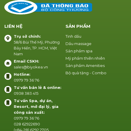
LIÊN HỆ
SẢN PHẨM
Trụ sở chính:
Tinh dầu
58/6 Bùi Thế Mỹ, Phường
Dầu massage
Bảy Hiền, TP. HCM, Việt
Sản phẩm spa
Nam
Mỹ phẩm thiên nhiên
Email CSKH:
Sản phẩm Amenities
sales@biyokea.vn
Bộ quà tặng - Combo
Hotline:
0979 79 36 76
Tư vấn bán lẻ & online:
0938 383 415
Tư vấn Spa, dự án,
Resort, mở đại lý, gia
công sản xuất:
0979 79 36 76
028 62922690
(+84-28) 6292 2705