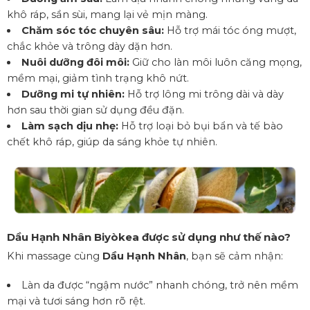
khô ráp,
sần sùi,
mang lại vẻ mịn màng.
Chăm sóc tóc chuyên sâu:
Hỗ trợ mái tóc óng mượt,
chắc khỏe và trông dày dặn hơn.
Nuôi dưỡng đôi môi:
Giữ cho làn môi luôn căng mọng,
mềm mại,
giảm tình trạng khô nứt.
Dưỡng mi tự nhiên:
Hỗ trợ lông mi trông dài và dày
hơn sau thời gian sử dụng đều đặn.
Làm sạch dịu nhẹ:
Hỗ trợ loại bỏ bụi bẩn và tế bào
chết khô ráp,
giúp da sáng khỏe tự nhiên.
Dầu Hạnh Nhân Biyòkea được sử dụng như thế nào?
Khi massage cùng
Dầu Hạnh Nhân
, bạn sẽ cảm nhận:
Làn da được “ngậm nước” nhanh chóng, trở nên mềm
mại và tươi sáng hơn rõ rệt.