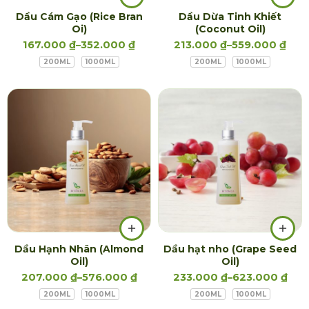
Dầu Cám Gạo (Rice Bran
Dầu Dừa Tinh Khiết
Oi)
(Coconut Oil)
167.000
₫
–
352.000
₫
213.000
₫
–
559.000
₫
200ML
1000ML
200ML
1000ML
Dầu Hạnh Nhân (Almond
Dầu hạt nho (Grape Seed
Oil)
Oil)
207.000
₫
–
576.000
₫
233.000
₫
–
623.000
₫
200ML
1000ML
200ML
1000ML