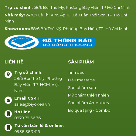
Trụ sở chính:
58/6 Bùi Thế Mỹ, Phường Bảy Hiền, TP Hồ Chí Minh
Nhà máy:
247/27 Lê Thị Kim, Ấp 18, Xã Xuân Thới Sơn, TP. Hồ Chí
Minh
Showroom:
58/6 Bùi Thế Mỹ, Phường Bảy Hiền, TP. Hồ Chí Minh
LIÊN HỆ
SẢN PHẨM
Trụ sở chính:
Tinh dầu
58/6 Bùi Thế Mỹ, Phường
Dầu massage
Bảy Hiền, TP. HCM, Việt
Sản phẩm spa
Nam
Mỹ phẩm thiên nhiên
Email CSKH:
Sản phẩm Amenities
sales@biyokea.vn
Bộ quà tặng - Combo
Hotline:
0979 79 36 76
Tư vấn bán lẻ & online:
0938 383 415