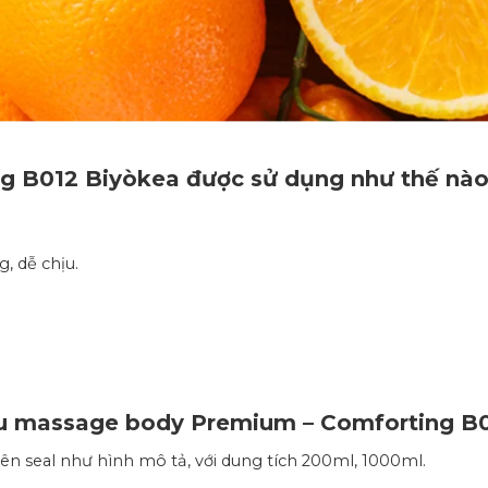
g B012
Biyòkea được sử dụng như thế nà
, dễ chịu.
 massage body Premium – Comforting B
n seal như hình mô tả, với dung tích 200ml, 1000ml.