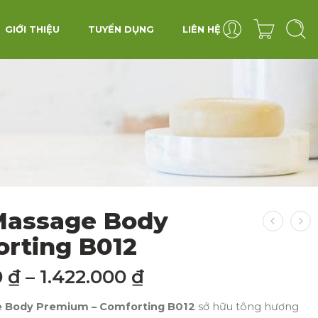
GIỚI THIỆU
TUYỂN DỤNG
LIÊN HỆ
Massage Body
rting B012
0
₫
–
1.422.000
₫
 Body Premium – Comforting B012
sở hữu tông hương