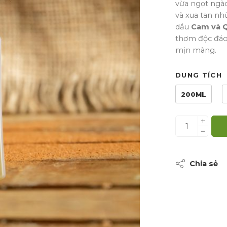
vừa ngọt ngà
và xua tan nh
dầu
Cam và 
thơm độc đáo
mịn màng.
DUNG TÍCH
200ML
Chia sẻ