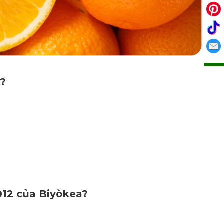
o?
012
của Biyòkea?