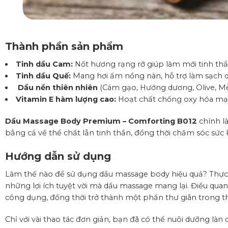
Thành phần sản phẩm
Tinh dầu Cam:
Nốt hương rạng rỡ giúp làm mới tinh thầ
Tinh dầu Quế:
Mang hơi ấm nồng nàn, hỗ trợ làm sạch da
Dầu nền thiên nhiên
(Cám gạo, Hướng dương, Olive, Mè
Vitamin E hàm lượng cao:
Hoạt chất chống oxy hóa mạnh 
Dầu Massage Body Premium – Comforting B012
chính là
bằng cả về thể chất lẫn tinh thần, đồng thời chăm sóc sức
Hướng dẫn sử dụng
Làm thế nào để sử dụng dầu massage body hiệu quả? Thực 
những lợi ích tuyệt vời mà dầu massage mang lại. Điều qua
công dụng, đồng thời trở thành một phần thư giãn trong t
Chỉ với vài thao tác đơn giản, bạn đã có thể nuôi dưỡng là