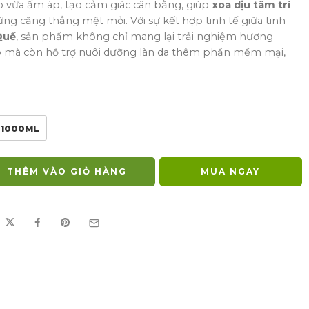
o vừa ấm áp, tạo cảm giác cân bằng, giúp
xoa dịu tâm trí
ững căng thẳng mệt mỏi. Với sự kết hợp tinh tế giữa tinh
Quế
, sản phẩm không chỉ mang lại trải nghiệm hương
 mà còn hỗ trợ nuôi dưỡng làn da thêm phần mềm mại,
1000ML
THÊM VÀO GIỎ HÀNG
MUA NGAY