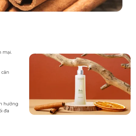
m mại.
, cân
ận hưởng
i đa