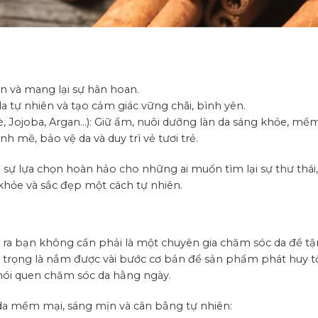
n và mang lại sự hân hoan.
 tự nhiên và tạo cảm giác vững chãi, bình yên.
, Jojoba, Argan…): Giữ ẩm, nuôi dưỡng làn da sáng khỏe, mề
mẽ, bảo vệ da và duy trì vẻ tươi trẻ.
 sự lựa chọn hoàn hảo cho những ai muốn tìm lại sự thư thái
 khỏe và sắc đẹp một cách tự nhiên.
ra bạn không cần phải là một chuyên gia chăm sóc da để t
n trọng là nắm được vài bước cơ bản để sản phẩm phát huy tố
hói quen chăm sóc da hằng ngày.
n da mềm mại, sáng mịn và cân bằng tự nhiên: