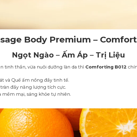
sage Body Premium – Comfort
Ngọt Ngào – Ấm Áp – Trị Liệu
 tinh thần, vừa nuôi dưỡng làn da thì
Comforting B012
chín
t và Quế ấm nồng đầy tinh tế.
 tràn đầy năng lượng tích cực.
a mềm mại, sáng khỏe tự nhiên.