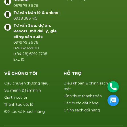
0979 79 36 76
Tư vấn bán lẻ & online:
0938 383 415
Tư vấn Spa, dự án,
Resort, mở đại lý, gia
công sản xuất:
0979 79 36 76
028 62922690
(+84-28) 6292 2705
Ext: 10
VỀ CHÚNG TÔI
HỖ TRỢ
Câu chuyện thương hiệu
Điều khoản & chính sách bảo
Phone
mật
Sứ mệnh & tầm nhìn
Hình thức thanh toán
Giá trị cốt lõi
Zalo
Các bước đặt hàng
Thành tựu cốt lõi
Chính sách đổi hàng
Đối tác và khách hàng