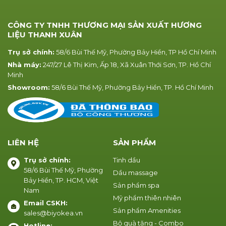
CÔNG TY TNHH THƯƠNG MẠI SẢN XUẤT HƯƠNG
LIỆU THANH XUÂN
Trụ sở chính:
58/6 Bùi Thế Mỹ, Phường Bảy Hiền, TP Hồ Chí Minh
Nhà máy:
247/27 Lê Thị Kim, Ấp 18, Xã Xuân Thới Sơn, TP. Hồ Chí
Minh
Showroom:
58/6 Bùi Thế Mỹ, Phường Bảy Hiền, TP. Hồ Chí Minh
LIÊN HỆ
SẢN PHẨM
Trụ sở chính:
Tinh dầu
58/6 Bùi Thế Mỹ, Phường
Dầu massage
Bảy Hiền, TP. HCM, Việt
Sản phẩm spa
Nam
Mỹ phẩm thiên nhiên
Email CSKH:
Sản phẩm Amenities
sales@biyokea.vn
Bộ quà tặng - Combo
Hotline: