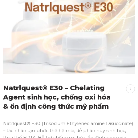
Natrlquest® E30 – Chelating
Agent sinh học, chống oxi hóa
& ổn định công thức mỹ phẩm
Natrlquest® E30 (Trisodium Ethylenediamine Disuccinate)
– tác nhân tạo phức thế hệ mới, dễ phân hủy sinh học,
thay thế EDTA. Hỗ trợ chống oxi hóa, ổn định peroxide,