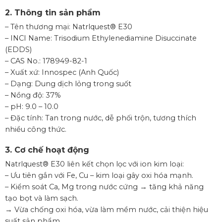
2. Thông tin sản phẩm
– Tên thương mại: Natrlquest® E30
– INCI Name: Trisodium Ethylenediamine Disuccinate
(EDDS)
– CAS No.: 178949-82-1
– Xuất xứ: Innospec (Anh Quốc)
– Dạng: Dung dịch lỏng trong suốt
– Nồng độ: 37%
– pH: 9.0 – 10.0
– Đặc tính: Tan trong nước, dễ phối trộn, tương thích
nhiều công thức.
3. Cơ chế hoạt động
Natrlquest® E30 liên kết chọn lọc với ion kim loại:
– Ưu tiên gắn với Fe, Cu – kim loại gây oxi hóa mạnh.
– Kiểm soát Ca, Mg trong nước cứng → tăng khả năng
tạo bọt và làm sạch.
→ Vừa chống oxi hóa, vừa làm mềm nước, cải thiện hiệu
suất sản phẩm.