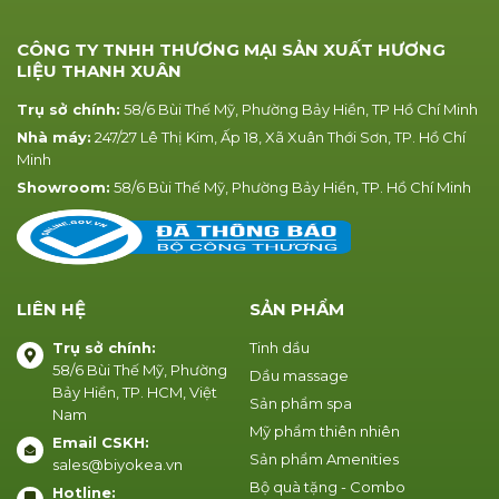
CÔNG TY TNHH THƯƠNG MẠI SẢN XUẤT HƯƠNG
LIỆU THANH XUÂN
Trụ sở chính:
58/6 Bùi Thế Mỹ, Phường Bảy Hiền, TP Hồ Chí Minh
Nhà máy:
247/27 Lê Thị Kim, Ấp 18, Xã Xuân Thới Sơn, TP. Hồ Chí
Minh
Showroom:
58/6 Bùi Thế Mỹ, Phường Bảy Hiền, TP. Hồ Chí Minh
LIÊN HỆ
SẢN PHẨM
Trụ sở chính:
Tinh dầu
58/6 Bùi Thế Mỹ, Phường
Dầu massage
Bảy Hiền, TP. HCM, Việt
Sản phẩm spa
Nam
Mỹ phẩm thiên nhiên
Email CSKH:
Sản phẩm Amenities
sales@biyokea.vn
Bộ quà tặng - Combo
Hotline: