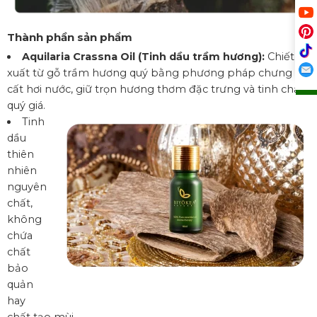
Thành phần sản phẩm
Aquilaria Crassna Oil (Tinh dầu trầm hương):
Chiết
xuất từ gỗ trầm hương quý bằng phương pháp chưng
cất hơi nước, giữ trọn hương thơm đặc trưng và tinh chất
quý giá.
Tinh
dầu
thiên
nhiên
nguyên
chất,
không
chứa
chất
bảo
quản
hay
chất tạo mùi.