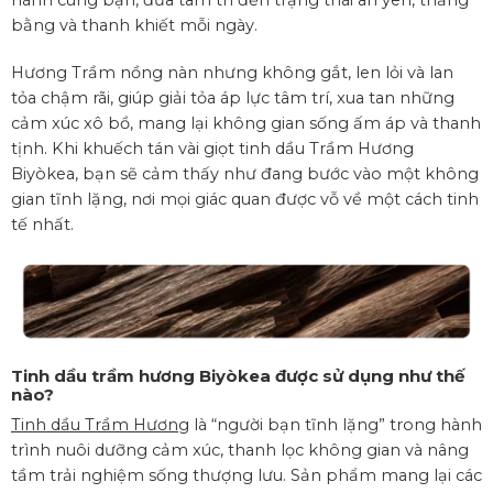
hành cùng bạn, đưa tâm trí đến trạng thái an yên, thăng
bằng và thanh khiết mỗi ngày.
Hương Trầm nồng nàn nhưng không gắt, len lỏi và lan
tỏa chậm rãi, giúp giải tỏa áp lực tâm trí, xua tan những
cảm xúc xô bồ, mang lại không gian sống ấm áp và thanh
tịnh. Khi khuếch tán vài giọt tinh dầu Trầm Hương
Biyòkea, bạn sẽ cảm thấy như đang bước vào một không
gian tĩnh lặng, nơi mọi giác quan được vỗ về một cách tinh
tế nhất.
Tinh dầu trầm hương Biyòkea được sử dụng như thế
nào?
Tinh dầu Trầm Hương
là “người bạn tĩnh lặng” trong hành
trình nuôi dưỡng cảm xúc, thanh lọc không gian và nâng
tầm trải nghiệm sống thượng lưu. Sản phẩm mang lại các