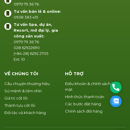
0979 79 36 76
Tư vấn bán lẻ & online:
0938 383 415
Tư vấn Spa, dự án,
Resort, mở đại lý, gia
công sản xuất:
0979 79 36 76
028 62922690
(+84-28) 6292 2705
Ext: 10
VỀ CHÚNG TÔI
HỖ TRỢ
Câu chuyện thương hiệu
Điều khoản & chính sách bảo
Phone
mật
Sứ mệnh & tầm nhìn
Hình thức thanh toán
Giá trị cốt lõi
Zalo
Các bước đặt hàng
Thành tựu cốt lõi
Chính sách đổi hàng
Đối tác và khách hàng