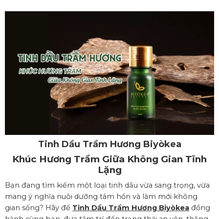
Tinh Dầu Trầm Hương Biyòkea
Khúc Hương Trầm Giữa Không Gian Tĩnh
Lặng
Bạn đang tìm kiếm một loại tinh dầu vừa sang trọng, vừa
mang ý nghĩa nuôi dưỡng tâm hồn và làm mới không
gian sống? Hãy để
Tinh Dầu Trầm Hương Biyòkea
đồng