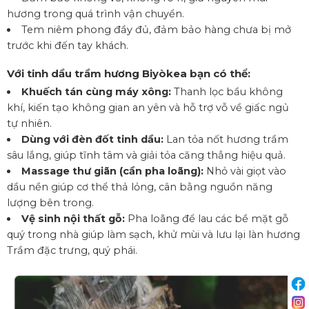
hương trong quá trình vận chuyển.
Tem niêm phong đầy đủ, đảm bảo hàng chưa bị mở
trước khi đến tay khách.
Với tinh dầu trầm hương Biyòkea bạn có thể:
Khuếch tán cùng máy xông:
Thanh lọc bầu không
khí, kiến tạo không gian an yên và hỗ trợ vỗ về giấc ngủ
tự nhiên.
Dùng với đèn đốt tinh dầu:
Lan tỏa nốt hương trầm
sâu lắng, giúp tĩnh tâm và giải tỏa căng thẳng hiệu quả.
Massage thư giãn (cần pha loãng):
Nhỏ vài giọt vào
dầu nền giúp cơ thể thả lỏng, cân bằng nguồn năng
lượng bên trong.
Vệ sinh nội thất gỗ:
Pha loãng để lau các bề mặt gỗ
quý trong nhà giúp làm sạch, khử mùi và lưu lại làn hương
Trầm đặc trưng, quý phái.