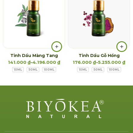
Tinh Dầu Màng Tang
Tinh Dầu Gỗ Hồng
141.000
₫
–
4.196.000
₫
176.000
₫
–
5.255.000
₫
10ML
50ML
100ML
10ML
50ML
100ML