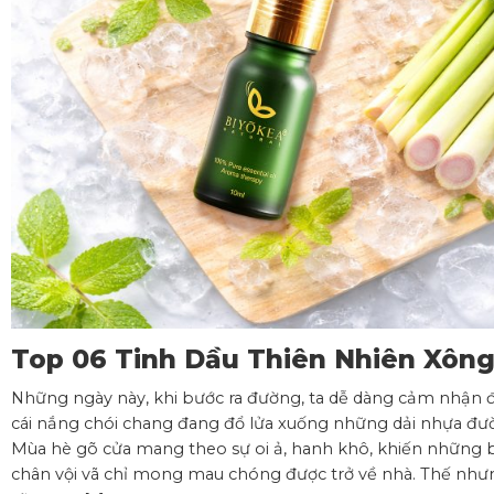
Top 06 Tinh Dầu Thiên Nhiên Xôn
Phòng Mát Lành, Thư Giãn Cho
Những ngày này, khi bước ra đường, ta dễ dàng cảm nhận 
Không Gian Mùa Hè
cái nắng chói chang đang đổ lửa xuống những dải nhựa đư
Mùa hè gõ cửa mang theo sự oi ả, hanh khô, khiến những 
chân vội vã chỉ mong mau chóng được trở về nhà. Thế như