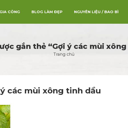
GIA CÔNG
BLOG LÀM ĐẸP
NGUYÊN LIỆU / BAO BÌ
được gắn thẻ “Gợi ý các mùi xông
Trang chủ
 ý các mùi xông tinh dầu