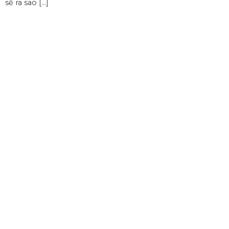
sẽ ra sao […]