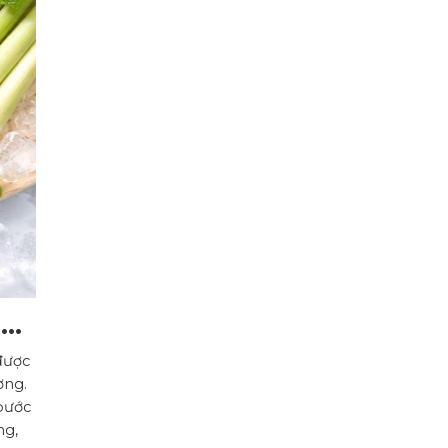
g
được
ờng.
bước
ng,