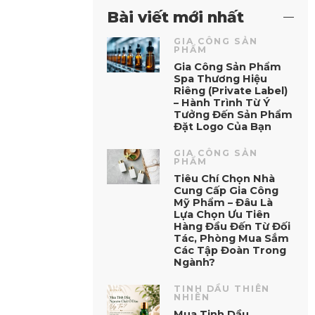
Bài viết mới nhất
GIA CÔNG SẢN
PHẨM
Gia Công Sản Phẩm
Spa Thương Hiệu
Riêng (Private Label)
– Hành Trình Từ Ý
Tưởng Đến Sản Phẩm
Đặt Logo Của Bạn
GIA CÔNG SẢN
PHẨM
Tiêu Chí Chọn Nhà
Cung Cấp Gia Công
Mỹ Phẩm – Đâu Là
Lựa Chọn Ưu Tiên
Hàng Đầu Đến Từ Đối
Tác, Phòng Mua Sắm
Các Tập Đoàn Trong
Ngành?
TINH DẦU THIÊN
NHIÊN
Mua Tinh Dầu