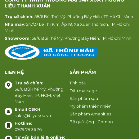
LIỆU THANH XUÂN
Trụ sở chính:
58/6 Bùi Thế Mỹ, Phường Bảy Hiền, TP Hồ Chí Minh
Nhà máy:
247/27 Lê Thị Kim, Ấp 18, Xã Xuân Thới Sơn, TP. Hồ Chí
Minh
Showroom:
58/6 Bùi Thế Mỹ, Phường Bảy Hiền, TP. Hồ Chí Minh
LIÊN HỆ
SẢN PHẨM
Trụ sở chính:
Tinh dầu
58/6 Bùi Thế Mỹ, Phường
Dầu massage
Bảy Hiền, TP. HCM, Việt
Sản phẩm spa
Nam
Mỹ phẩm thiên nhiên
Email CSKH:
Sản phẩm Amenities
sales@biyokea.vn
Bộ quà tặng - Combo
Hotline:
0979 79 36 76
Tư vấn bán lẻ & online: