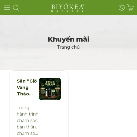
Khuyến mãi
Trang chủ
Săn “Giờ
Vàng
Thảo
Mộc” –
Đón Deal
Trong
Tháng 4
hành trình
Rạng Rỡ
chăm sóc
Cùng Bộ
bản thân,
Chăm
chăm sóc