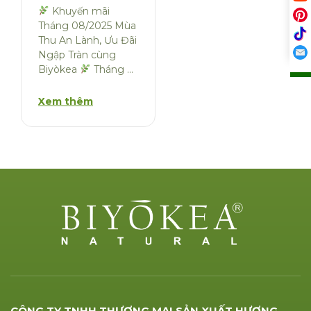
Khuyến mãi
Tháng 08/2025 Mùa
Thu An Lành, Ưu Đãi
Ngập Tràn cùng
Biyòkea
Tháng 8
ghé về, mang theo
làn gió mùa
Xem thêm
CÔNG TY TNHH THƯƠNG MẠI SẢN XUẤT HƯƠNG