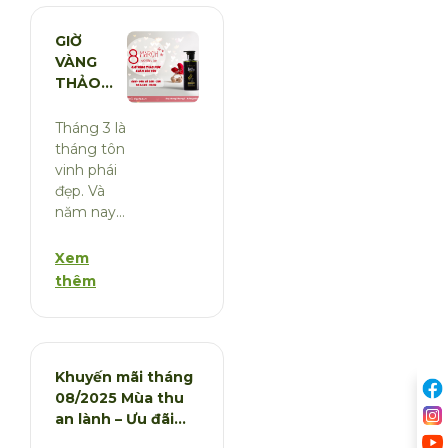
tóc thơm
nhẹ, da
GIỜ
VÀNG
THẢO
MỘC –
SĂN
Tháng 3 là
DEAL SỐ
tháng tôn
8 CÙNG
vinh phái
HERBAL
đẹp. Và
LUXURY
năm nay,
BIYÒKEA
chọn cách
Xem
làm nổi
thêm
bật con
số 8 theo
một cách
thật đặc
Khuyến mãi tháng
08/2025 Mùa thu
an lành – Ưu đãi
ngập tràn