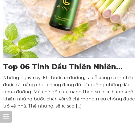
Top 06 Tinh Dầu Thiên Nhiên
Xông Phòng Mát Lành, Thư Giãn
Những ngày này, khi bước ra đường, ta dễ dàng cảm nhận
Cho Không Gian Mùa Hè
được cái nắng chói chang đang đổ lửa xuống những dải
nhựa đường. Mùa hè gõ cửa mang theo sự oi ả, hanh khô,
khiến những bước chân vội vã chỉ mong mau chóng được
trở về nhà. Thế nhưng, sẽ ra sao […]