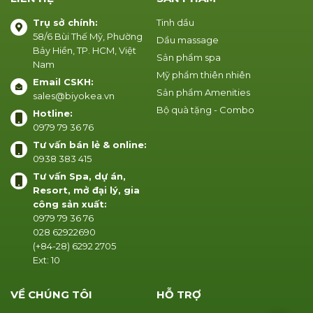
Trụ sở chính:
Tinh dầu
58/6 Bùi Thế Mỹ, Phường
Dầu massage
Bảy Hiền, TP. HCM, Việt
Sản phẩm spa
Nam
Mỹ phẩm thiên nhiên
Email CSKH:
Sản phẩm Amenities
sales@biyokea.vn
Bộ quà tặng - Combo
Hotline:
0979 79 36 76
Tư vấn bán lẻ & online:
0938 383 415
Tư vấn Spa, dự án,
Resort, mở đại lý, gia
công sản xuất:
0979 79 36 76
028 62922690
(+84-28) 6292 2705
Ext: 10
VỀ CHÚNG TÔI
HỖ TRỢ