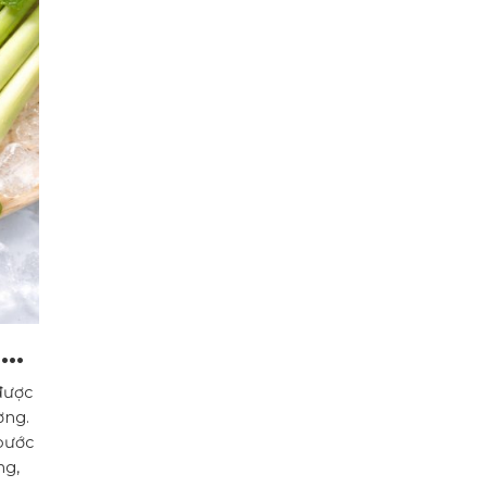
g
được
ờng.
bước
ng,