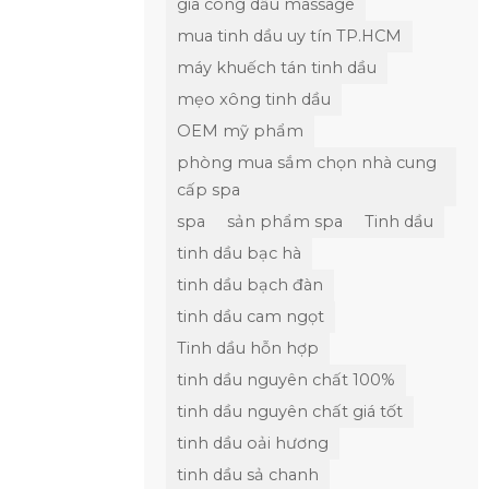
gia công dầu massage
mua tinh dầu uy tín TP.HCM
máy khuếch tán tinh dầu
mẹo xông tinh dầu
OEM mỹ phẩm
phòng mua sắm chọn nhà cung
cấp spa
spa
sản phẩm spa
Tinh dầu
tinh dầu bạc hà
tinh dầu bạch đàn
tinh dầu cam ngọt
Tinh dầu hỗn hợp
tinh dầu nguyên chất 100%
tinh dầu nguyên chất giá tốt
tinh dầu oải hương
tinh dầu sả chanh