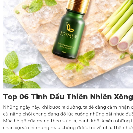
Top 06 Tinh Dầu Thiên Nhiên Xôn
Phòng Mát Lành, Thư Giãn Cho
Những ngày này, khi bước ra đường, ta dễ dàng cảm nhận 
Không Gian Mùa Hè
cái nắng chói chang đang đổ lửa xuống những dải nhựa đư
Mùa hè gõ cửa mang theo sự oi ả, hanh khô, khiến những 
chân vội vã chỉ mong mau chóng được trở về nhà. Thế như