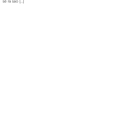
sẽ ra sao […]