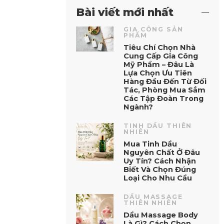
Bài viết mới nhất
GIA CÔNG SẢN
PHẨM
Tiêu Chí Chọn Nhà
Cung Cấp Gia Công
Mỹ Phẩm – Đâu Là
Lựa Chọn Ưu Tiên
Hàng Đầu Đến Từ Đối
Tác, Phòng Mua Sắm
Các Tập Đoàn Trong
Ngành?
TINH DẦU THIÊN
NHIÊN
Mua Tinh Dầu
Nguyên Chất Ở Đâu
Uy Tín? Cách Nhận
Biết Và Chọn Đúng
Loại Cho Nhu Cầu
DẦU MASSAGE
THIÊN NHIÊN
Dầu Massage Body
Là Gì? Cách Chọn