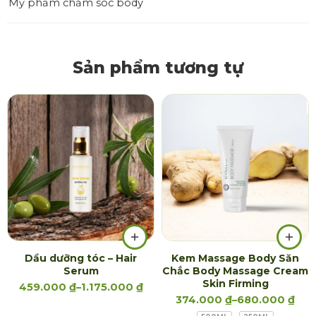
Mỹ phẩm chăm sóc body
Sản phẩm tương tự
Combo gội - xả -
dưỡng
Dầu dưỡng tóc
50ml
Dầu dưỡng tóc
80ml
Dầu dưỡng tóc – Hair
Kem Massage Body Săn
Serum
Chắc Body Massage Cream
Skin Firming
459.000
₫
–
1.175.000
₫
374.000
₫
–
680.000
₫