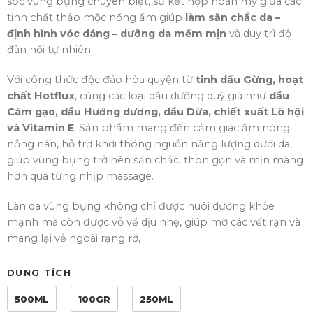
sóc vùng bụng chuyên biệt,
sự kết hợp hoàn mỹ giữa các
tinh chất thảo mộc nồng ấm giúp
làm săn chắc da –
định hình vóc dáng – dưỡng da mềm mịn
và duy trì độ
đàn hồi tự nhiên.
Với công thức độc đáo hòa quyện từ
tinh dầu Gừng, hoạt
chất Hotflux
,
cùng các loại dầu dưỡng quý giá như
dầu
Cám gạo, dầu Hướng dương, dầu Dừa, chiết xuất Lô hội
và Vitamin E
.
Sản phẩm mang đến cảm giác ấm nóng
nồng nàn,
hỗ trợ khơi thông nguồn năng lượng dưới da,
giúp vùng bụng trở nên săn chắc,
thon gọn và mịn màng
hơn qua từng nhịp massage.
Làn da vùng bụng không chỉ được nuôi dưỡng khỏe
mạnh mà còn được vỗ về dịu nhẹ,
giúp mờ các vết rạn và
mang lại vẻ ngoài rạng rỡ,
DUNG TÍCH
500ML
100GR
250ML