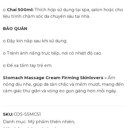
o
Chai 500ml:
T
hích hợp sử dụng tại spa, salon hoặc cho
liệu trình chăm sóc da chuyên sâu tại nhà.
BẢO QUẢN
o Đậy kín nắp sau khi sử dụng.
o Tránh ánh nắng trực tiếp, nơi có nhiệt độ cao.
o Để xa tầm tay trẻ em.
Stomach Massage Cream Firming Skinlovers –
Ấm
nóng dịu nhẹ, giúp da săn chắc và mềm mượt, mang đến
cảm giác thư giãn và vòng eo gọn gàng hơn mỗi ngày.
SKU:
COS-SSMCS1
Danh mục:
Mỹ phẩm thiên nhiên
,