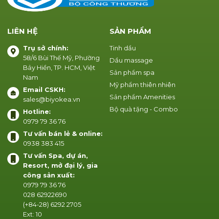
LIÊN HỆ
SẢN PHẨM
Trụ sở chính:
Tinh dầu
58/6 Bùi Thế Mỹ, Phường
Dầu massage
Bảy Hiền, TP. HCM, Việt
Sản phẩm spa
Nam
Mỹ phẩm thiên nhiên
Email CSKH:
Sản phẩm Amenities
sales@biyokea.vn
Bộ quà tặng - Combo
Hotline:
0979 79 36 76
Tư vấn bán lẻ & online:
0938 383 415
Tư vấn Spa, dự án,
Resort, mở đại lý, gia
công sản xuất:
0979 79 36 76
028 62922690
(+84-28) 6292 2705
Ext: 10