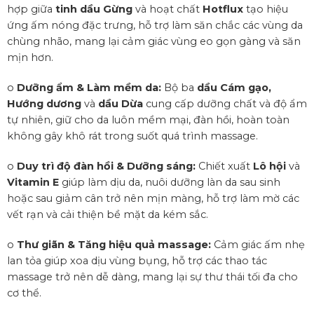
hợp giữa
tinh dầu Gừng
và hoạt chất
Hotflux
tạo hiệu
ứng ấm nóng đặc trưng, hỗ trợ làm săn chắc các vùng da
chùng nhão, mang lại cảm giác vùng eo gọn gàng và săn
mịn hơn.
o
Dưỡng ẩm & Làm mềm da:
Bộ ba
dầu Cám gạo,
Hướng dương
và
dầu Dừa
cung cấp dưỡng chất và độ ẩm
tự nhiên, giữ cho da luôn mềm mại, đàn hồi, hoàn toàn
không gây khô rát trong suốt quá trình massage.
o
Duy trì độ đàn hồi & Dưỡng sáng:
Chiết xuất
Lô hội
và
Vitamin E
giúp làm dịu da, nuôi dưỡng làn da sau sinh
hoặc sau giảm cân trở nên mịn màng, hỗ trợ làm mờ các
vết rạn và cải thiện bề mặt da kém sắc.
o
Thư giãn & Tăng hiệu quả massage:
Cảm giác ấm nhẹ
lan tỏa giúp xoa dịu vùng bụng, hỗ trợ các thao tác
massage trở nên dễ dàng, mang lại sự thư thái tối đa cho
cơ thể.