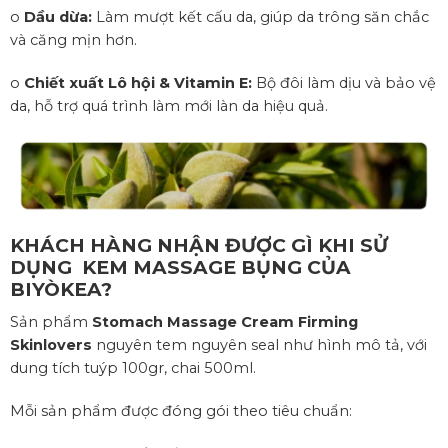
o
Dầu dừa:
Làm mượt kết cấu da, giúp da trông săn chắc
và căng mịn hơn.
o
Chiết xuất Lô hội & Vitamin E:
Bộ đôi làm dịu và bảo vệ
da, hỗ trợ quá trình làm mới làn da hiệu quả.
KHÁCH HÀNG
NHẬN ĐƯỢC GÌ KHI SỬ
DỤNG
KEM MASSAGE BỤNG CỦA
BIYÒKEA?
Sản phẩm
Stomach Massage Cream Firming
Skinlovers
nguyên tem nguyên seal như hình mô tả, với
dung tích tuýp 100gr, chai 500ml.
Mỗi sản phẩm được đóng gói theo tiêu chuẩn: