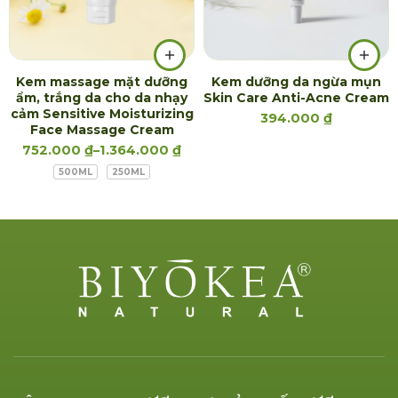
Kem massage mặt dưỡng
Kem dưỡng da ngừa mụn
ẩm, trắng da cho da nhạy
Skin Care Anti-Acne Cream
cảm Sensitive Moisturizing
394.000
₫
Face Massage Cream
752.000
₫
–
1.364.000
₫
500ML
250ML