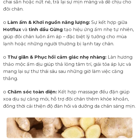
chai sần hoặc nứt nẻ, trả lại sự mịn màng và dễ chịu cho
đôi chân.
o
Làm ấm & Khơi nguồn năng lượng:
Sự kết hợp giữa
Hotflux
và
tinh dầu Gừng
tạo hiệu ứng ấm nhẹ tự nhiên,
giúp đôi chân luôn ấm áp – đặc biệt lý tưởng cho mùa
lạnh hoặc những người thường bị lạnh tay chân.
o
Thư giãn & Phục hồi cảm giác nhẹ nhàng:
Làn hương
thảo mộc ấm dịu giúp thả lỏng tâm trí, giải tỏa áp lực và
mang lại sự thư thái sâu sau những giờ làm việc căng
thẳng.
o
Chăm sóc toàn diện:
Kết hợp massage đều đặn giúp
xoa dịu sự căng mỏi, hỗ trợ đôi chân thêm khỏe khoắn,
đồng thời cải thiện độ đàn hồi và dưỡng da chân sáng mịn.