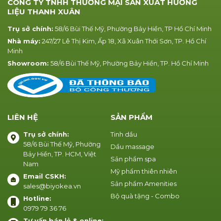
CÔNG TY TNHH THƯƠNG MẠI SẢN XUẤT HƯƠNG
LIỆU THANH XUÂN
Trụ sở chính:
58/6 Bùi Thế Mỹ, Phường Bảy Hiền, TP Hồ Chí Minh
Nhà máy:
247/27 Lê Thị Kim, Ấp 18, Xã Xuân Thới Sơn, TP. Hồ Chí
Minh
Showroom:
58/6 Bùi Thế Mỹ, Phường Bảy Hiền, TP. Hồ Chí Minh
LIÊN HỆ
SẢN PHẨM
Trụ sở chính:
Tinh dầu
58/6 Bùi Thế Mỹ, Phường
Dầu massage
Bảy Hiền, TP. HCM, Việt
Sản phẩm spa
Nam
Mỹ phẩm thiên nhiên
Email CSKH:
Sản phẩm Amenities
sales@biyokea.vn
Bộ quà tặng - Combo
Hotline:
0979 79 36 76
Tư vấn bán lẻ & online: