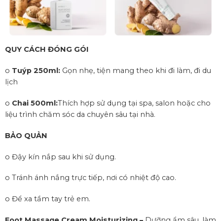
QUY CÁCH ĐÓNG GÓI
o
Tuýp 250ml:
Gọn nhẹ, tiện mang theo khi đi làm, đi du
lịch
o
Chai 500ml:
T
hích hợp sử dụng tại spa, salon hoặc cho
liệu trình chăm sóc da chuyên sâu tại nhà.
BẢO QUẢN
o Đậy kín nắp sau khi sử dụng.
o Tránh ánh nắng trực tiếp, nơi có nhiệt độ cao.
o Để xa tầm tay trẻ em.
Foot Massage Cream Moisturizing –
Dưỡng ẩm sâu, làm