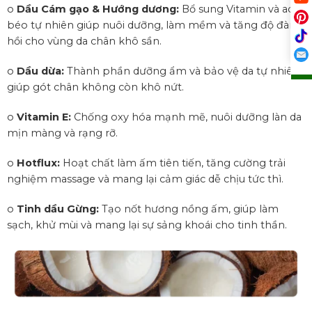
o
Dầu Cám gạo & Hướng dương:
Bổ sung Vitamin và acid
béo tự nhiên giúp nuôi dưỡng, làm mềm và tăng độ đàn
hồi cho vùng da chân khô sần.
o
Dầu dừa:
Thành phần dưỡng ẩm và bảo vệ da tự nhiên,
giúp gót chân không còn khô nứt.
o
Vitamin E:
Chống oxy hóa mạnh mẽ, nuôi dưỡng làn da
mịn màng và rạng rỡ.
o
Hotflux:
Hoạt chất làm ấm tiên tiến, tăng cường trải
nghiệm massage và mang lại cảm giác dễ chịu tức thì.
o
Tinh dầu Gừng:
Tạo nốt hương nồng ấm, giúp làm
sạch, khử mùi và mang lại sự sảng khoái cho tinh thần.