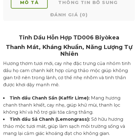
MÔ TẢ
THÔNG TIN BỔ SUNG
ĐÁNH GIÁ (0)
Tinh Dầu Hỗn Hợp TD006
Biyòkea
Thanh Mát, Kháng Khuẩn, Năng Lượng Tự
Nhiên
Hương thơm tươi mới, cay nhẹ đặc trưng của nhóm tinh
dầu họ cam chanh kết hợp cùng thảo mộc giúp không
gian trở nên trong lành, cơ thể nhẹ nhõm và tinh thần
được khơi dậy mạnh mẽ.
Tinh dầu Chanh Sần (Kaffir Lime):
Mang hương
chanh thanh khiết, cay nhẹ, giúp khử mùi, thanh lọc
không khí và hỗ trợ giải tỏa căng thẳng.
Tinh dầu Sả Chanh (Lemongrass):
Sở hữu hương
thảo mộc tươi mát, giúp làm sạch môi trường sống và
mang lại cảm giác khoáng đạt cho không gian.