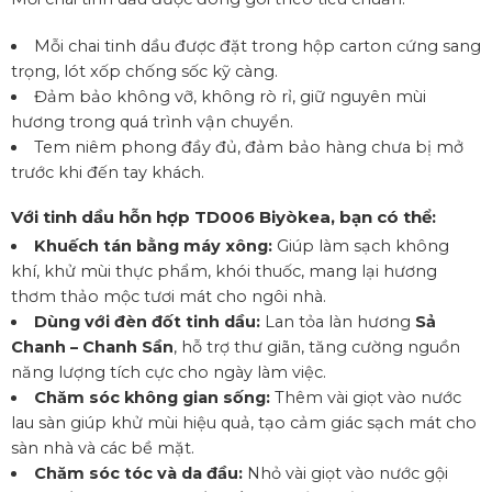
Mỗi chai tinh dầu được đặt trong hộp carton cứng sang
trọng, lót xốp chống sốc kỹ càng.
Đảm bảo không vỡ, không rò rỉ, giữ nguyên mùi
hương trong quá trình vận chuyển.
Tem niêm phong đầy đủ, đảm bảo hàng chưa bị mở
trước khi đến tay khách.
Với
tinh dầu hỗn hợp TD006
Biyòkea, bạn có thể:
Khuếch tán bằng máy xông:
Giúp làm sạch không
khí, khử mùi thực phẩm, khói thuốc, mang lại hương
thơm thảo mộc tươi mát cho ngôi nhà.
Dùng với đèn đốt tinh dầu:
Lan tỏa làn hương
Sả
Chanh – Chanh Sần
, hỗ trợ thư giãn, tăng cường nguồn
năng lượng tích cực cho ngày làm việc.
Chăm sóc không gian sống:
Thêm vài giọt vào nước
lau sàn giúp khử mùi hiệu quả, tạo cảm giác sạch mát cho
sàn nhà và các bề mặt.
Chăm sóc tóc và da đầu:
Nhỏ vài giọt vào nước gội