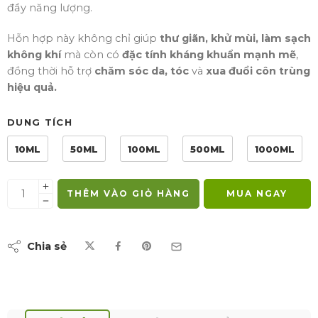
đầy năng lượng.
Hỗn hợp này không chỉ giúp
thư giãn, khử mùi, làm sạch
không khí
mà còn có
đặc tính kháng khuẩn mạnh mẽ
,
đồng thời hỗ trợ
chăm sóc da, tóc
và
xua đuổi côn trùng
hiệu quả.
DUNG TÍCH
10ML
50ML
100ML
500ML
1000ML
THÊM VÀO GIỎ HÀNG
MUA NGAY
Chia sẻ