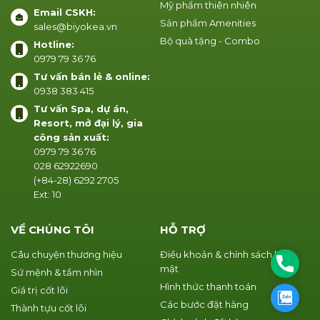
Mỹ phẩm thiên nhiên
Email CSKH:
Sản phẩm Amenities
sales@biyokea.vn
Bộ quà tặng - Combo
Hotline:
0979 79 36 76
Tư vấn bán lẻ & online:
0938 383 415
Tư vấn Spa, dự án,
Resort, mở đại lý, gia
công sản xuất:
0979 79 36 76
028 62922690
(+84-28) 6292 2705
Ext: 10
VỀ CHÚNG TÔI
HỖ TRỢ
Câu chuyện thương hiệu
Điều khoản & chính sách bảo
Phone
mật
Sứ mệnh & tầm nhìn
Hình thức thanh toán
Giá trị cốt lõi
Zalo
Các bước đặt hàng
Thành tựu cốt lõi