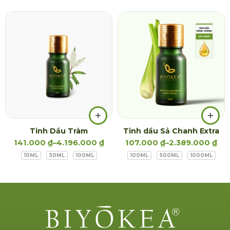
Tinh Dầu Tràm
Tinh dầu Sả Chanh Extra
141.000
₫
–
4.196.000
₫
107.000
₫
–
2.389.000
₫
10ML
50ML
100ML
100ML
500ML
1000ML