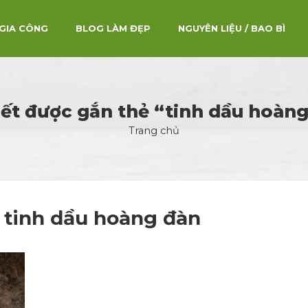
GIA CÔNG
BLOG LÀM ĐẸP
NGUYÊN LIỆU / BAO BÌ
iết được gắn thẻ “tinh dầu hoàn
Trang chủ
:
tinh dầu hoàng đàn