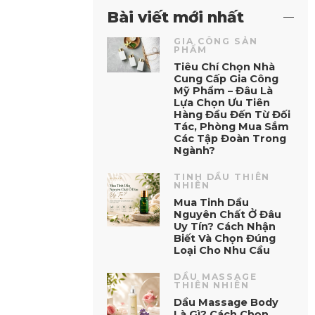
Bài viết mới nhất
GIA CÔNG SẢN
PHẨM
Tiêu Chí Chọn Nhà
Cung Cấp Gia Công
Mỹ Phẩm – Đâu Là
Lựa Chọn Ưu Tiên
Hàng Đầu Đến Từ Đối
Tác, Phòng Mua Sắm
Các Tập Đoàn Trong
Ngành?
TINH DẦU THIÊN
NHIÊN
Mua Tinh Dầu
Nguyên Chất Ở Đâu
Uy Tín? Cách Nhận
Biết Và Chọn Đúng
Loại Cho Nhu Cầu
DẦU MASSAGE
THIÊN NHIÊN
Dầu Massage Body
Là Gì? Cách Chọn