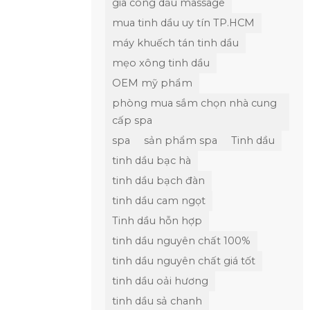
gia công dầu massage
mua tinh dầu uy tín TP.HCM
máy khuếch tán tinh dầu
mẹo xông tinh dầu
OEM mỹ phẩm
phòng mua sắm chọn nhà cung
cấp spa
spa
sản phẩm spa
Tinh dầu
tinh dầu bạc hà
tinh dầu bạch đàn
tinh dầu cam ngọt
Tinh dầu hỗn hợp
tinh dầu nguyên chất 100%
tinh dầu nguyên chất giá tốt
tinh dầu oải hương
tinh dầu sả chanh