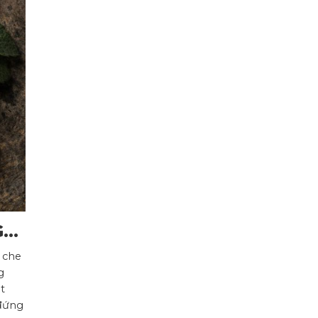
Gỗ
 che
g
t
 đứng