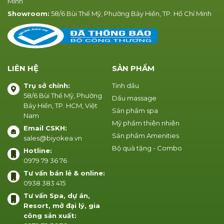
Minh
Showroom:
58/6 Bùi Thế Mỹ, Phường Bảy Hiền, TP. Hồ Chí Minh
LIÊN HỆ
SẢN PHẨM
Trụ sở chính:
Tinh dầu
58/6 Bùi Thế Mỹ, Phường
Dầu massage
Bảy Hiền, TP. HCM, Việt
Sản phẩm spa
Nam
Mỹ phẩm thiên nhiên
Email CSKH:
Sản phẩm Amenities
sales@biyokea.vn
Bộ quà tặng - Combo
Hotline:
0979 79 36 76
Tư vấn bán lẻ & online:
0938 383 415
Tư vấn Spa, dự án,
Resort, mở đại lý, gia
công sản xuất: