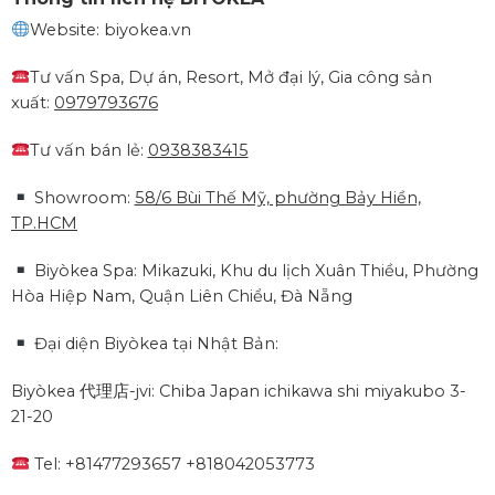
Website: biyokea.vn
Tư vấn Spa, Dự án, Resort, Mở đại lý, Gia công sản
xuất:
0979793676
Tư vấn bán lẻ:
0938383415
Showroom:
58/6 Bùi Thế Mỹ, phường Bảy Hiền,
TP.HCM
Biyòkea Spa: Mikazuki, Khu du lịch Xuân Thiều, Phường
Hòa Hiệp Nam, Quận Liên Chiểu, Đà Nẵng
Đại diện Biyòkea tại Nhật Bản:
Biyòkea 代理店-jvi: Chiba Japan ichikawa shi miyakubo 3-
21-20
Tel: +81477293657 +818042053773