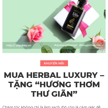
KHUYẾN MÃI
MUA HERBAL LUXURY –
TẶNG “HƯƠNG THƠM
THƯ GIÃN”
Chăm tóc không chỉ là làm sạch. Đó còn là cảm giác dễ