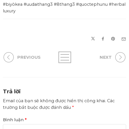
#biyòkea #uudaithang3 #8thang3 #quoctephunu #herbal
luxury
PREVIOUS
NEXT
Trả lời
Email của bạn sẽ không được hiển thị công khai.
Các
trường bắt buộc được đánh dấu
*
Bình luận
*