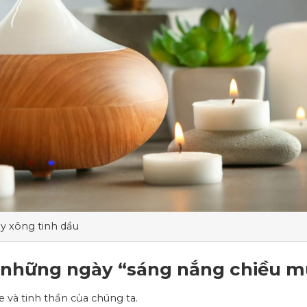
y xông tinh dầu
g những ngày “sáng nắng chiều 
e và tinh thần của chúng ta.