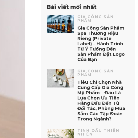
Bài viết mới nhất
GIA CÔNG SẢN
PHẨM
Gia Công Sản Phẩm
Spa Thương Hiệu
Riêng (Private
Label) – Hành Trình
Từ Ý Tưởng Đến
Sản Phẩm Đặt Logo
Của Bạn
GIA CÔNG SẢN
PHẨM
Tiêu Chí Chọn Nhà
Cung Cấp Gia Công
Mỹ Phẩm – Đâu Là
Lựa Chọn Ưu Tiên
Hàng Đầu Đến Từ
Đối Tác, Phòng Mua
Sắm Các Tập Đoàn
Trong Ngành?
TINH DẦU THIÊN
NHIÊN