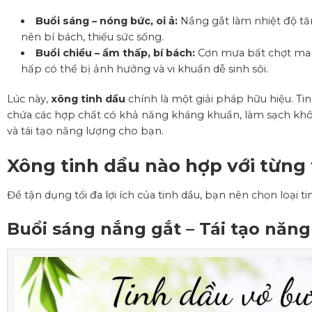
Buổi sáng – nóng bức, oi ả:
Nắng gắt làm nhiệt độ tăn
nên bí bách, thiếu sức sống.
Buổi chiều – ẩm thấp, bí bách:
Cơn mưa bất chợt mang
hấp có thể bị ảnh hưởng và vi khuẩn dễ sinh sôi.
Lúc này,
xông tinh dầu
chính là một giải pháp hữu hiệu. T
chứa các hợp chất có khả năng kháng khuẩn, làm sạch khôn
và tái tạo năng lượng cho bạn.
Xông tinh dầu nào hợp với từng
Để tận dụng tối đa lợi ích của tinh dầu, bạn nên chọn loại t
Buổi sáng nắng gắt – Tái tạo năng