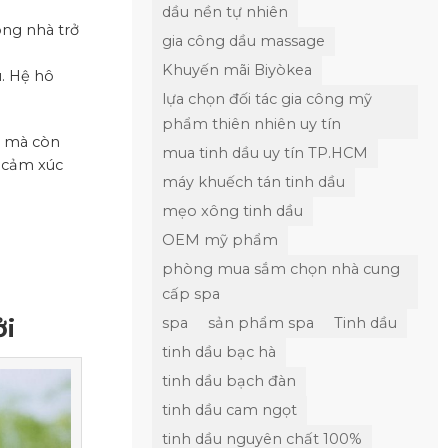
dầu nền tự nhiên
ong nhà trở
gia công dầu massage
Khuyến mãi Biyòkea
. Hệ hô
lựa chọn đối tác gia công mỹ
phẩm thiên nhiên uy tín
n mà còn
mua tinh dầu uy tín TP.HCM
g cảm xúc
máy khuếch tán tinh dầu
mẹo xông tinh dầu
OEM mỹ phẩm
phòng mua sắm chọn nhà cung
cấp spa
ởi
spa
sản phẩm spa
Tinh dầu
tinh dầu bạc hà
tinh dầu bạch đàn
tinh dầu cam ngọt
tinh dầu nguyên chất 100%