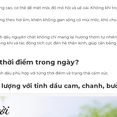
g cao, cơ thể dễ mệt mỏi, đổ mồ hôi và uể oải. Không khí tr
 theo hơi ẩm, khiến không gian sống có mùi mốc, khó chịu
inh dầu nguyên chất không chỉ mang lại hương thơm tự nhiê
g khí và tác động tích cực đến hệ thần kinh, giúp cân bằn
 thời điểm trong ngày?
inh dầu phù hợp với từng thời điểm và trạng thái cảm xúc.
 lượng với tinh dầu cam, chanh, bư