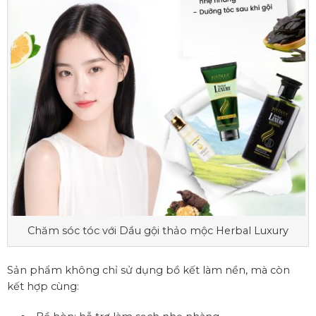
Chăm sóc tóc với Dầu gội thảo mộc Herbal Luxury
Sản phẩm không chỉ sử dụng bồ kết làm nền, mà còn
kết hợp cùng: