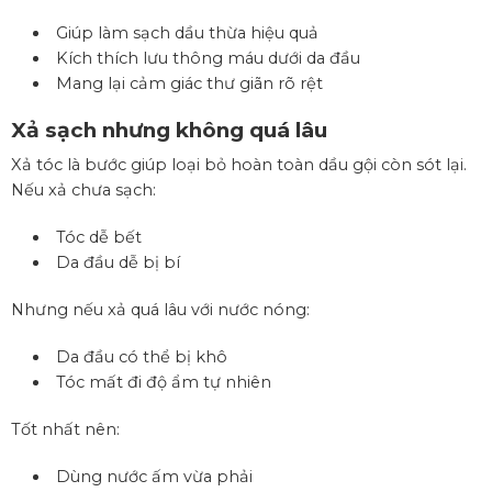
Giúp làm sạch dầu thừa hiệu quả
Kích thích lưu thông máu dưới da đầu
Mang lại cảm giác thư giãn rõ rệt
Xả sạch nhưng không quá lâu
Xả tóc là bước giúp loại bỏ hoàn toàn dầu gội còn sót lại.
Nếu xả chưa sạch:
Tóc dễ bết
Da đầu dễ bị bí
Nhưng nếu xả quá lâu với nước nóng:
Da đầu có thể bị khô
Tóc mất đi độ ẩm tự nhiên
Tốt nhất nên:
Dùng nước ấm vừa phải