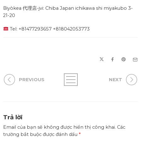
Biyòkea 代理店-jvi: Chiba Japan ichikawa shi miyakubo 3-
21-20
Tel: +81477293657 +818042053773
PREVIOUS
NEXT
Trả lời
Email của bạn sẽ không được hiển thị công khai.
Các
trường bắt buộc được đánh dấu
*