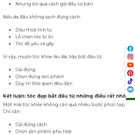
Nhưng bỏ qua cách gội đầu cơ bản
Nếu da đầu không sạch đúng cách:
Dầu thừa tích tụ
Lỗ chân tóc bị bí
Tóc dễ yếu và gãy
Vì vậy, muốn tóc khỏe lâu dài, hãy bắt đầu từ:
Gội đúng
Chọn đúng sản phẩm
Duy trì thói quen đều đặn
Kết luận: tóc đẹp bắt đầu từ những điều rất nhỏ
Một mái tóc khỏe không cần quá nhiều bước phức tạp.
Chỉ cần:
Gội đúng cách
Chọn sản phẩm phù hợp