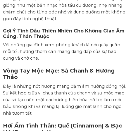
giống như một bản nhạc hòa tấu du dương, nhẹ nhàng
chăm chút cho từng góc nhỏ và dung dưỡng một không
gian đầy tính nghệ thuật.
Gợi Ý Tinh Dầu Thiên Nhiên Cho Không Gian Ấm
Cúng, Thân Thuộc
Với những gia đình xem phòng khách là nơi quây quần
mỗi tối, hương thơm cần mang dáng dấp của sự bao
dung và chở che.
Vòng Tay Mộc Mạc:
Sả Chanh
&
Hương
Thảo
Đây là những nốt hương mang đậm âm hưởng đồng nội.
Sự kết hợp giữa vị chua thanh của chanh và sự mộc mạc
của sả tạo nên một dải hương hiền hòa, hỗ trợ làm mới
bầu không khí và mang lại luồng gió mát lành cho ngôi
nhà tươm tất.
Hơi Ấm Tình Thân:
Quế
(Cinnamon) &
Bạc