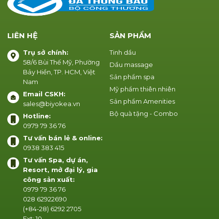
LIÊN HỆ
SẢN PHẨM
Trụ sở chính:
Tinh dầu
58/6 Bùi Thế Mỹ, Phường
Dầu massage
Bảy Hiền, TP. HCM, Việt
Sản phẩm spa
Nam
Mỹ phẩm thiên nhiên
Email CSKH:
Sản phẩm Amenities
sales@biyokea.vn
Bộ quà tặng - Combo
Hotline:
0979 79 36 76
Tư vấn bán lẻ & online:
0938 383 415
Tư vấn Spa, dự án,
Resort, mở đại lý, gia
công sản xuất:
0979 79 36 76
028 62922690
(+84-28) 6292 2705
Ext: 10