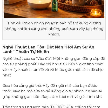
Tinh dầu thiên nhiên nguyên bản hỗ trợ dung dưỡng
không khí ấm cúng cho những buổi sum vầy tại phòng
khách.
Nghệ Thuật Lan Tỏa: Dệt Nên “Hơi Ấm Sự An
Lành” Thuận Tự Nhiên
Nghệ thuật của sự “Vừa đủ”: Một không gian đẳng cấp đề
cao sự phảng phất. Hãy chỉ nhỏ từ 3 đến 5 giọt tinh chất
vào máy khuếch tán để vỗ về khứu giác một cách dễ chịu
nhất.
Giao hòa cùng gió trời: Hãy để ngôi nhà của bạn được
“thở”. Việc hé mở cửa sổ để luồng gió tự nhiên len vào sẽ
giúp không gian luôn được làm tươi mới và giàu sinh khí.
Trân trọng sự nguyên bản: Tại
BIYÒKEA
, chúng tôi cam