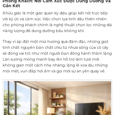
Phòng Khách: Nơi Cảm Xúc Được Dung Dưỡng Và
Gắn Kết
Khứu giác là một giác quan kỳ diệu giúp kết nối trực tiếp
với ký ức và cảm xúc. Việc chọn lựa tinh dầu thiên nhiên
cho phòng khách chính là nghệ thuật chọn lọc những dải
năng lượng để dung dưỡng bầu không khí.
Thay vì áp đặt một mùi hương quá đậm đặc, những giọt
tinh chất nguyên bản chắt chiu từ nhựa sống của cỏ cây
sẽ đóng vai trò như một người bạn đồng hành thầm lặng.
Làn sương mỏng manh bay lên hỗ trợ làm tươi mới
không gian một cách nhẹ nhàng, lặng lẽ xoa dịu những
mỏi mệt, vun đắp hơi ấm và gọi mời sự an yên quay về.