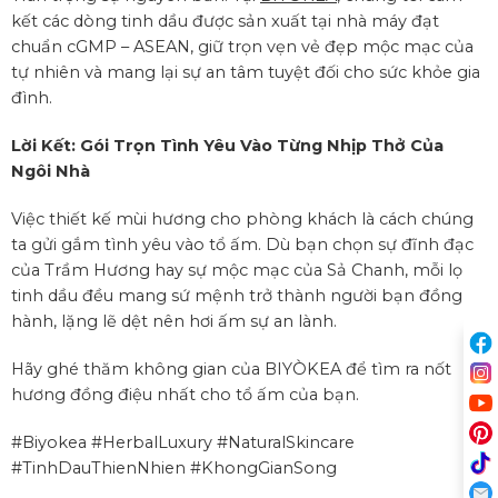
kết các dòng tinh dầu được sản xuất tại nhà máy đạt
chuẩn cGMP – ASEAN, giữ trọn vẹn vẻ đẹp mộc mạc của
tự nhiên và mang lại sự an tâm tuyệt đối cho sức khỏe gia
đình.
Lời Kết: Gói Trọn Tình Yêu Vào Từng Nhịp Thở Của
Ngôi Nhà
Việc thiết kế mùi hương cho phòng khách là cách chúng
ta gửi gắm tình yêu vào tổ ấm. Dù bạn chọn sự đĩnh đạc
của Trầm Hương hay sự mộc mạc của Sả Chanh, mỗi lọ
tinh dầu đều mang sứ mệnh trở thành người bạn đồng
hành, lặng lẽ dệt nên hơi ấm sự an lành.
Hãy ghé thăm không gian của BIYÒKEA để tìm ra nốt
hương đồng điệu nhất cho tổ ấm của bạn.
#Biyokea #HerbalLuxury #NaturalSkincare
#TinhDauThienNhien #KhongGianSong