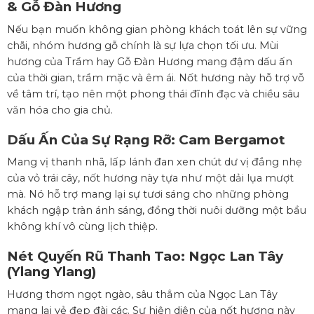
&
Gỗ Đàn Hương
Nếu bạn muốn không gian phòng khách toát lên sự vững
chãi, nhóm hương gỗ chính là sự lựa chọn tối ưu. Mùi
hương của Trầm hay Gỗ Đàn Hương mang đậm dấu ấn
của thời gian, trầm mặc và êm ái. Nốt hương này hỗ trợ vỗ
về tâm trí, tạo nên một phong thái đĩnh đạc và chiều sâu
văn hóa cho gia chủ.
Dấu Ấn Của Sự Rạng Rỡ:
Cam Bergamot
Mang vị thanh nhã, lấp lánh đan xen chút dư vị đắng nhẹ
của vỏ trái cây, nốt hương này tựa như một dải lụa mượt
mà. Nó hỗ trợ mang lại sự tươi sáng cho những phòng
khách ngập tràn ánh sáng, đồng thời nuôi dưỡng một bầu
không khí vô cùng lịch thiệp.
Nét Quyến Rũ Thanh Tao:
Ngọc Lan Tây
(Ylang Ylang)
Hương thơm ngọt ngào, sâu thẳm của Ngọc Lan Tây
mang lại vẻ đẹp đài các. Sự hiện diện của nốt hương này