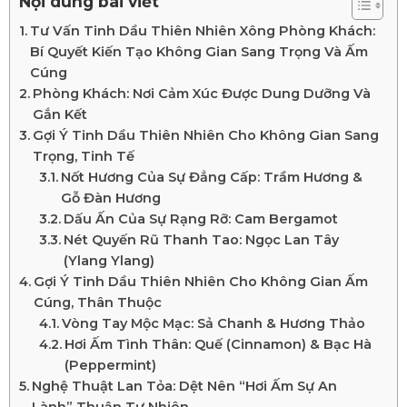
Nội dung bài viết
Tư Vấn Tinh Dầu Thiên Nhiên Xông Phòng Khách:
Bí Quyết Kiến Tạo Không Gian Sang Trọng Và Ấm
Cúng
Phòng Khách: Nơi Cảm Xúc Được Dung Dưỡng Và
Gắn Kết
Gợi Ý Tinh Dầu Thiên Nhiên Cho Không Gian Sang
Trọng, Tinh Tế
Nốt Hương Của Sự Đẳng Cấp: Trầm Hương &
Gỗ Đàn Hương
Dấu Ấn Của Sự Rạng Rỡ: Cam Bergamot
Nét Quyến Rũ Thanh Tao: Ngọc Lan Tây
(Ylang Ylang)
Gợi Ý Tinh Dầu Thiên Nhiên Cho Không Gian Ấm
Cúng, Thân Thuộc
Vòng Tay Mộc Mạc: Sả Chanh & Hương Thảo
Hơi Ấm Tình Thân: Quế (Cinnamon) & Bạc Hà
(Peppermint)
Nghệ Thuật Lan Tỏa: Dệt Nên “Hơi Ấm Sự An